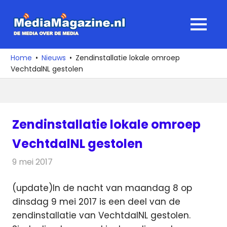
Ga
naar
MediaMagaz
MENU
de
De
inhoud
media
Home
Nieuws
Zendinstallatie lokale omroep
over
VechtdalNL gestolen
de
media
Zendinstallatie lokale omroep
VechtdalNL gestolen
9 mei 2017
Redactie
Nieuws
,
Radionieuws
(update)In de nacht van maandag 8 op
dinsdag 9 mei 2017 is een deel van de
zendinstallatie van VechtdalNL gestolen.