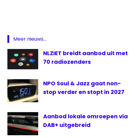
diefstal
lokale
omroep
Radio
VechtdalNL
Meer nieuws...
zender
NLZIET breidt aanbod uit met
70 radiozenders
NPO Soul & Jazz gaat non-
stop verder en stopt in 2027
Aanbod lokale omroepen via
DAB+ uitgebreid