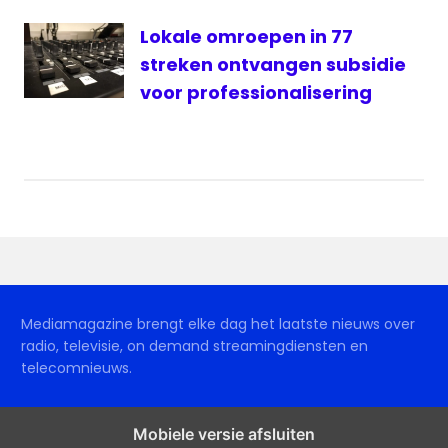
Lokale omroepen in 77
streken ontvangen subsidie
voor professionalisering
Mediamagazine brengt elke dag het laatste nieuws over
radio, televisie, on demand streamingdiensten en
telecomnieuws.
Mobiele versie afsluiten