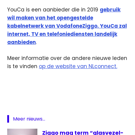
YouCa is een aanbieder die in 2019
gebruik
wil maken van het opengestelde
kabelnetwerk van VodafoneZiggo. YouCa zal
internet, TV en telefoniediensten landelijk
aanbieden
.
Meer informatie over de andere nieuwe leden
is te vinden
op de website van NLconnect.
CBizz
Glasvezel
kabel
NLConnect
Meer nieuws...
televisie
Youca
Ziggo mag term “glasvezel-