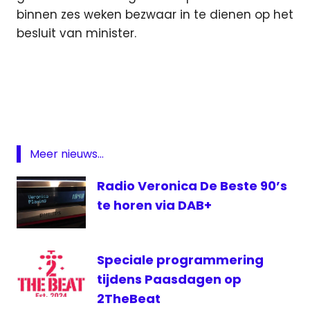
binnen zes weken bezwaar in te dienen op het
besluit van minister.
commerciële
radio
DAB
digitaal
digitale
Meer nieuws...
radio
Radio Veronica De Beste 90’s
etherfrequenties
te horen via DAB+
Minister
Kamp
veiling
Speciale programmering
tijdens Paasdagen op
2TheBeat