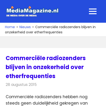
Ga
naar
MediaMagaz
MENU
de
De
inhoud
media
Home
Nieuws
Commerciële radiozenders blijven in
over
onzekerheid over etherfrequenties
de
media
Commerciële radiozenders
blijven in onzekerheid over
etherfrequenties
28 augustus 2015
Redactie
Nieuws
,
Radionieuws
,
Telecom
Commerciële radiozenders hebben nog
steeds geen duidelijkheid gekregen van