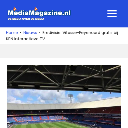
Ga
naar
MediaMagaz
MENU
de
De
inhoud
media
Home
Nieuws
Eredivisie: Vitesse-Feyenoord gratis bij
over
KPN Interactieve TV
de
media