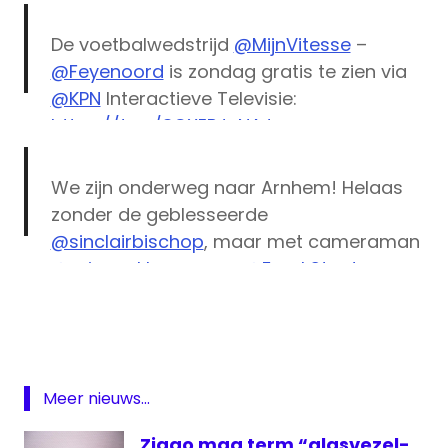
De voetbalwedstrijd
@MijnVitesse
–
@Feyenoord
is zondag gratis te zien via
@KPN
Interactieve Televisie:
https://t.co/3CXEPJuNAJ
pic.twitter.com/eA9ko3Ww9O
We zijn onderweg naar Arnhem! Helaas
— MediaMagazine.nl (@Mediamagazine)
zonder de geblesseerde
April 21, 2017
@sinclairbischop
, maar met cameraman
@arjovanklaveren
en
@FrankStout
.
Ajax
pic.twitter.com/cHUNPTCHHN
eredivisie
Feyenoord
— Dennis van Eersel (@DennisVanEersel)
KPN
April 23, 2017
Meer nieuws...
live
Feyenoord
Ziggo mag term “glasvezel-