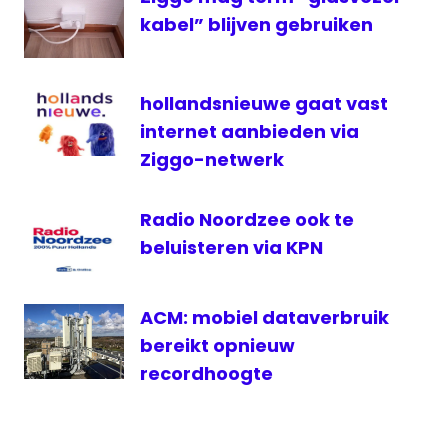
PSV
kabel” blijven gebruiken
radio
1
Radio
hollandsnieuwe gaat vast
Rijnmond
internet aanbieden via
televisie
Ziggo-netwerk
Vitesse
Vitesse-
Radio Noordzee ook te
Feyenoord
beluisteren via KPN
voetbal
ACM: mobiel dataverbruik
bereikt opnieuw
recordhoogte