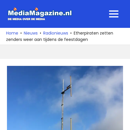
Ga
naar
MediaMagaz
MENU
de
De
inhoud
media
Home
Nieuws
Radionieuws
Etherpiraten zetten
over
zenders weer aan tijdens de feestdagen
de
media