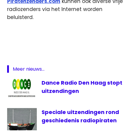
Piratenzenders.com
kunnen ook diverse vrije
radiozenders via het Internet worden
beluisterd.
Dance
Radio
etherpiraten
Kerst
Piraten
Meer nieuws...
piratenzenders
Dance Radio Den Haag stopt
Radio
uitzendingen
Stad
Den
Haag
Speciale uitzendingen rond
vrije
geschiedenis radiopiraten
radiozenders