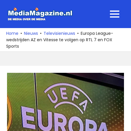
Ga
naar
MediaMagaz
MENU
de
De
inhoud
media
Home
Nieuws
Televisienieuws
Europa League-
over
wedstrijden AZ en Vitesse te volgen op RTL 7 en FOX
de
Sports
media