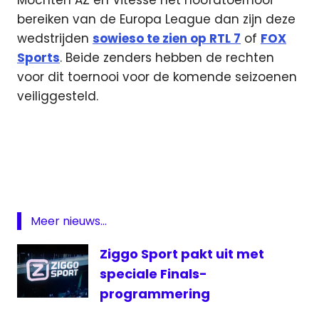
Mochten AZ en Vitesse het hoofdtoernooi
bereiken van de Europa League dan zijn deze
wedstrijden
sowieso te zien op RTL 7
of
FOX
Sports
. Beide zenders hebben de rechten
voor dit toernooi voor de komende seizoenen
veiliggesteld.
AZ
live
AZ-
FC
Kairat
Meer nieuws...
Europa
League
Ziggo Sport pakt uit met
Fox
speciale Finals-
Sports
programmering
Live
AZ