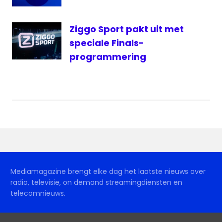
Ziggo Sport pakt uit met
speciale Finals-
programmering
Mediamagazine brengt elke dag het laatste nieuws over
radio, televisie, on demand streamingdiensten en
telecomnieuws.