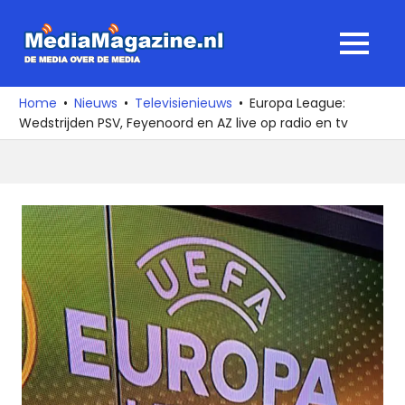
Ga
naar
MediaMagaz
MENU
de
De
inhoud
media
Home
Nieuws
Televisienieuws
Europa League:
over
Wedstrijden PSV, Feyenoord en AZ live op radio en tv
de
media