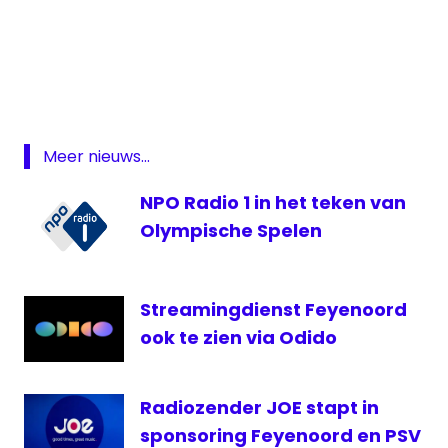
AZ
Europa
League
Feyenoord
Fox
Meer nieuws...
Sports
NPO Radio 1 in het teken van
NPO
Radio
Olympische Spelen
1
PSV
Streamingdienst Feyenoord
Radio
Rijnmond
ook te zien via Odido
RTL
7
Radiozender JOE stapt in
sponsoring Feyenoord en PSV