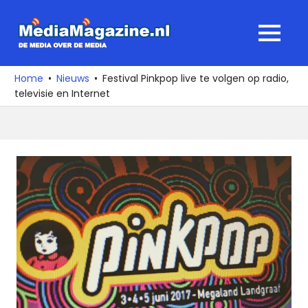
Ga
naar
MediaMagaz
MENU
de
De
inhoud
media
Home
Nieuws
Festival Pinkpop live te volgen op radio,
over
televisie en Internet
de
media