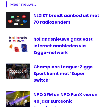
Meer nieuws...
Justin
Bieber
NLZIET breidt aanbod uit met
NPO
70 radiozenders
3
Pinkpop
Radio
hollandsnieuwe gaat vast
internet aanbieden via
televisie
Ziggo-netwerk
VPRO
Champions League: Ziggo
Sport komt met ‘Super
Switch’
NPO 3FM en NPO FunX vieren
40 jaar Eurosonic