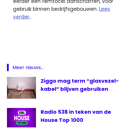
eerder een femtocel aanschaffen, voor
gebruik binnen bedrijfsgebouwen.
Lees
verder
..
Ajax
Apple
Armin
van
Buuren
Meer nieuws...
iTunes
Ziggo mag term “glasvezel-
kijkcijfers
kabel” blijven gebruiken
KPN
Leids
ontzet
Radio 538 in teken van de
Oosterheem
House Top 1000
Radio
538