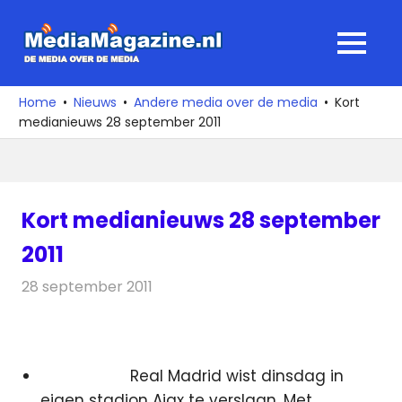
Ga
naar
MediaMagaz
MENU
de
De
inhoud
media
Home
Nieuws
Andere media over de media
Kort
over
medianieuws 28 september 2011
de
media
Kort medianieuws 28 september
2011
28 september 2011
Redactie
Andere media over de media
Real Madrid wist dinsdag in
eigen stadion Ajax te verslaan. Met