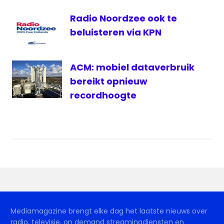
Radio
Radio Noordzee ook te
West
beluisteren via KPN
Reclame
Code
Commissie
ACM: mobiel dataverbruik
voetbal
bereikt opnieuw
recordhoogte
Zoetermeer
Mediamagazine brengt elke dag het laatste nieuws over
radio, televisie, on demand streamingdiensten en