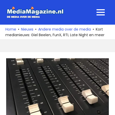
Ga
naar
MediaMagaz
MENU
de
De
inhoud
media
Home
Nieuws
Andere media over de media
Kort
over
medianieuws: Giel Beelen, FunX, RTL Late Night en meer
de
media