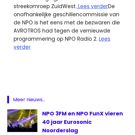
streekomroep ZuidWest.
Lees verder
De
onafhankelijke geschillencommissie van
de NPO is het eens met de bezwaren die
AVROTROS had tegen de vernieuwde
programmering op NPO Radio 2.
Lees
verder
AVROTros
FunX
Giel
Beelen
RTL
Meer nieuws...
Late
Night
NPO 3FM en NPO FunX vieren
Telefoongids
40 jaar Eurosonic
ZTE
Noorderslag