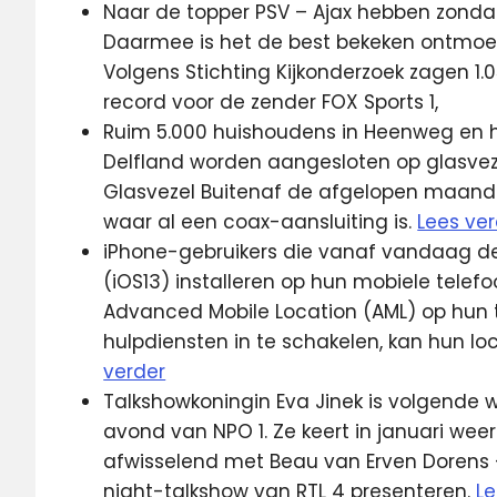
Naar de topper PSV – Ajax hebben zond
Daarmee is het de best bekeken ontmoeti
Volgens Stichting Kijkonderzoek zagen 1.
record voor de zender FOX Sports 1,
Ruim 5.000 huishoudens in Heenweg en 
Delfland worden aangesloten op glasvez
Glasvezel Buitenaf de afgelopen maande
waar al een coax-aansluiting is.
Lees ve
iPhone-gebruikers die vanaf vandaag de
(iOS13) installeren op hun mobiele tele
Advanced Mobile Location (AML) op hun te
hulpdiensten in te schakelen, kan hun l
verder
Talkshowkoningin Eva Jinek is volgende we
avond van NPO 1. Ze keert in januari wee
afwisselend met Beau van Erven Dorens 
night-talkshow van RTL 4 presenteren.
Le