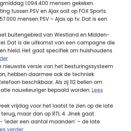
agmiddag 1.094.400 mensen gekeken.
ng tussen PSV en Ajax ooit op FOX Sports.
057.000 mensen PSV – Ajax op tv. Dat is een
het buitengebied van Westland en Midden-
el. Dat is de uitkomst van een campagne die
n hield. Het gaat specifiek om huishoudens
rder
 nieuwste versie van het besturingssysteem
foon, hebben daarmee ook de techniek
lefoon beschikbaar. Als zij 112 bellen om
ocatie nauwkeuriger bepaald worden.
Lees
ek vrijdag voor het laatst te zien op de late
r terug, maar dan op RTL 4. Jinek gaat
– ‘ieder een aantal maanden’ – de late
es verder