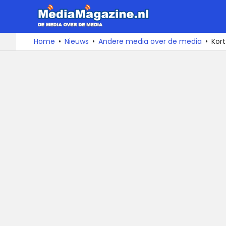
MediaMa
De
Ga
Home
Nieuws
Andere media over de media
Kort
media
naar
over
de
de
inhoud
media