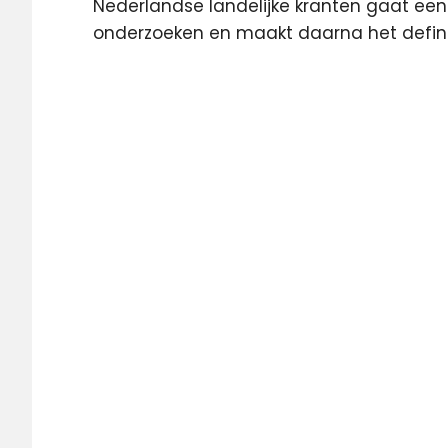
Nederlandse landelijke kranten gaat een
onderzoeken en maakt daarna het defini
AML
DPG
Glasvezel
kijkcijfers
rtl