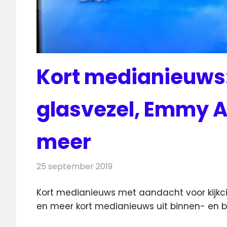
Kort medianieuws: 
glasvezel, Emmy 
meer
25 september 2019
Redactie
Andere media over de medi
Kort medianieuws met aandacht voor kijkcij
en meer kort medianieuws uit binnen- en b