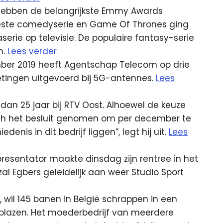
hebben de belangrijkste Emmy Awards
este comedyserie en Game Of Thrones ging
erie op televisie. De populaire fantasy-serie
n.
Lees verder
mber 2019 heeft Agentschap Telecom op drie
tingen uitgevoerd bij 5G-antennes.
Lees
 dan 25 jaar bij RTV Oost. Alhoewel de keuze
toch het besluit genomen om per december te
denis in dit bedrijf liggen”, legt hij uit.
Lees
 presentator maakte dinsdag zijn rentree in het
l Egbers geleidelijk aan weer Studio Sport
 wil 145 banen in België schrappen in een
te blazen. Het moederbedrijf van meerdere