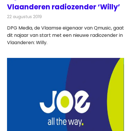
Vlaanderen radiozender ‘Willy’
22 augustus 2019
Redactie
Radionieuws
DPG Media, de Vlaamse eigenaar van Qmusic, gaat
dit najaar van start met een nieuwe radiozender in
Vlaanderen: Willy.