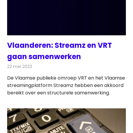
Vlaanderen: Streamz en VRT
gaan samenwerken
22 mei 2023
Redactie
Televisienieuws
De Vlaamse publieke omroep VRT en het Vlaamse
streamingplatform Streamz hebben een akkoord
bereikt over een structurele samenwerking.