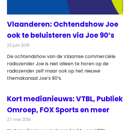
Vlaanderen: Ochtendshow Joe
ook te beluisteren via Joe 90’s
23 juni 2019
Redactie
Radionieuws
De ochtendshow van de Vlaamse commerciële
radiozender Joe is niet alleen te horen op de
radiozender zelf maar ook op het nieuwe
themakanaal Joe’s 90’s.
Kort medianieuws: VTBL, Publiek
Omroep, FOX Sports en meer
27 mei 2019
Redactie
Andere media over de media