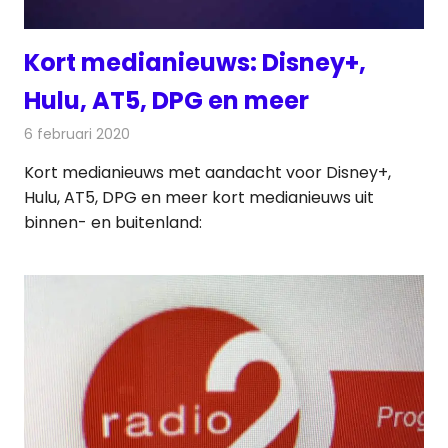
Kort medianieuws: Disney+,
Hulu, AT5, DPG en meer
6 februari 2020
Redactie
Andere media over de media
Kort medianieuws met aandacht voor Disney+,
Hulu, AT5, DPG en meer kort medianieuws uit
binnen- en buitenland: