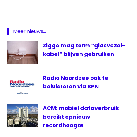
Fox
Sports
Glasvezel
Hans
Meer nieuws...
Kraaij
jr
Ziggo mag term “glasvezel-
KPN
kabel” blijven gebruiken
lokale
omroep
Radio Noordzee ook te
Persgroep
beluisteren via KPN
VTBL
zendmast
ACM: mobiel dataverbruik
bereikt opnieuw
recordhoogte