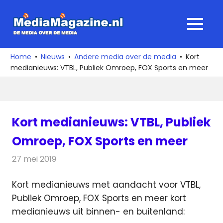
Ga
naar
MediaMagaz
MENU
de
De
inhoud
media
Home
Nieuws
Andere media over de media
Kort
over
medianieuws: VTBL, Publiek Omroep, FOX Sports en meer
de
media
Kort medianieuws: VTBL, Publiek
Omroep, FOX Sports en meer
27 mei 2019
Redactie
Andere media over de media
Kort medianieuws met aandacht voor VTBL,
Publiek Omroep, FOX Sports en meer kort
medianieuws uit binnen- en buitenland: