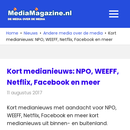
Ga
naar
MediaMagaz
MENU
de
De
inhoud
media
Home
Nieuws
Andere media over de media
Kort
over
medianieuws: NPO, WEEFF, Netflix, Facebook en meer
de
media
Kort medianieuws: NPO, WEEFF,
Netflix, Facebook en meer
11 augustus 2017
Redactie
Andere media over de media
,
Nieuws
Kort medianieuws met aandacht voor NPO,
WEEFF, Netflix, Facebook en meer kort
medianieuws uit binnen- en buitenland.