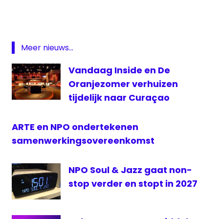
HBO
Netflix
NPO
Meer nieuws...
ORTS
Soundcloud
Vandaag Inside en De
Talpa
Oranjezomer verhuizen
TMG
tijdelijk naar Curaçao
TV
Rijnmond
ARTE en NPO ondertekenen
WEEFF
samenwerkingsovereenkomst
NPO Soul & Jazz gaat non-
stop verder en stopt in 2027