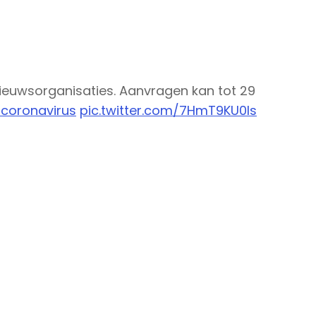
ieuwsorganisaties. Aanvragen kan tot 29
coronavirus
pic.twitter.com/7HmT9KU0Is