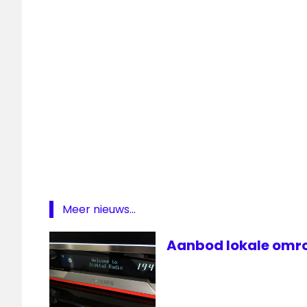
Relief Fund
lokale
omroep
NLPO
noodfonds
Meer nieuws...
Aanbod lokale omro