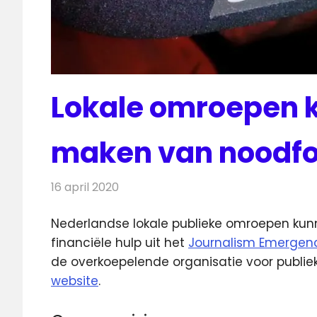
Lokale omroepen 
maken van noodfo
16 april 2020
Redactie
Radionieuws
Nederlandse lokale publieke omroepen kunn
financiële hulp uit het
Journalism Emergenc
de overkoepelende organisatie voor publi
website
.