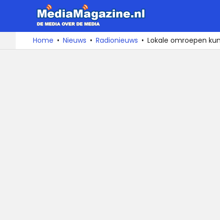
MediaMa
De
Ga
Home
Nieuws
Radionieuws
Lokale omroepen ku
media
naar
over
de
de
inhoud
media