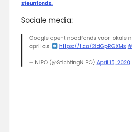
steunfonds.
Sociale media:
Google opent noodfonds voor lokale n
april a.s.
https://t.co/2ldGpRGXMs
#
— NLPO (@StichtingNLPO)
April 15, 2020
Corona
coronacrisis
Google
Journalism
Emergency