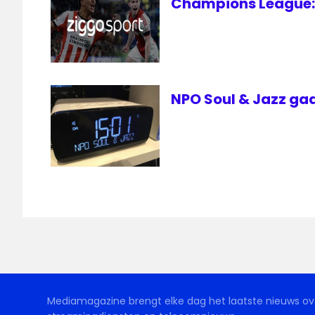
Champions League: 
NPO Soul & Jazz gaa
Mediamagazine brengt elke dag het laatste nieuws ove