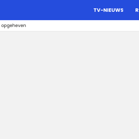
gazine.
TV-NIEUWS
R
t opgeheven