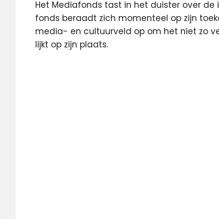
Het Mediafonds tast in het duister over de
fonds beraadt zich momenteel op zijn toeko
media- en cultuurveld op om het niet zo v
lijkt op zijn plaats.
bezuiniging
Featured
media
Mediafonds
Radio
regeerakkoord
televisie