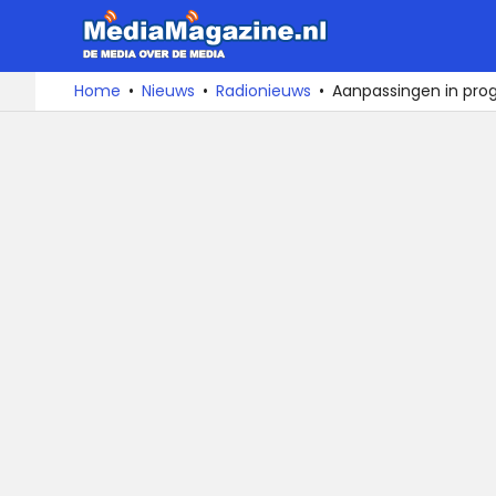
MediaMa
De
Ga
Home
Nieuws
Radionieuws
Aanpassingen in pro
media
naar
over
de
de
inhoud
media