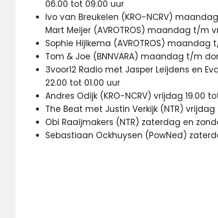
06.00 tot 09.00 uur
Ivo van Breukelen (KRO-NCRV) maandag t
Mart Meijer (AVROTROS) maandag t/m vrij
Sophie Hijlkema (AVROTROS) maandag t/m
Tom & Joe (BNNVARA) maandag t/m dond
3voor12 Radio met Jasper Leijdens en 
22.00 tot 01.00 uur
Andres Odijk (KRO-NCRV) vrijdag 19.00 to
The Beat met Justin Verkijk (NTR) vrijdag 
Obi Raaijmakers (NTR) zaterdag en zonda
Sebastiaan Ockhuysen (PowNed) zaterdag
NPO
NPO
3FM
NPO
Radio