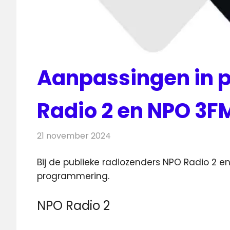
Aanpassingen in 
Radio 2 en NPO 3F
21 november 2024
Redactie
Radionieuws
Bij de publieke radiozenders NPO Radio 2 
programmering.
NPO Radio 2