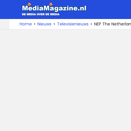
MediaMa
De
Ga
Home
Nieuws
Televisienieuws
NEP The Netherla
media
naar
over
de
de
inhoud
media