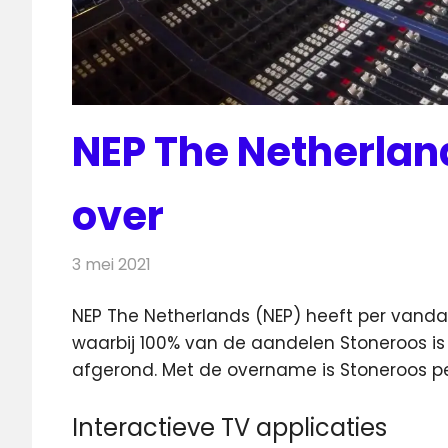
NEP The Netherlan
over
3 mei 2021
Redactie
Televisienieuws
NEP The Netherlands (NEP) heeft per van
waarbij 100% van de aandelen Stoneroos is
afgerond. Met de overname is Stoneroos pe
Interactieve TV applicaties