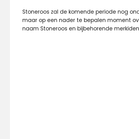
Stoneroos zal de komende periode nog on
maar op een nader te bepalen moment over
naam Stoneroos en bijbehorende merkidenti
nep
NEP The
Netherlands
overname
Stoneroos