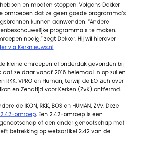
 hebben en moeten stoppen. Volgens Dekker
ieuze omroepen dat ze geen goede programma’s
ingsbronnen kunnen aanwenden. “Andere
evenbeschouwelijke programma’s te maken.
roepen nodig,” zegt Dekker. Hij wil hierover
er via Kerknieuws.nl
e kleine omroepen al onderdak gevonden bij
dat ze daar vanaf 2016 helemaal in op zullen
n RKK, VPRO en Human, terwijl de EO zich over
Ikon en Zendtijd voor Kerken (ZvK) ontfermd.
dere de IKON, RKK, BOS en HUMAN, ZVv. Deze
r
2.42-omroep
. Een 2.42-omroep is een
rkgenootschap of een ander genootschap met
ft betrekking op wetsartikel 2.42 van de