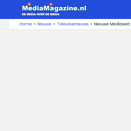
MediaMa
De
Ga
Home
Nieuws
Televisienieuws
Nieuwe Mediawet:
media
naar
over
de
de
inhoud
media