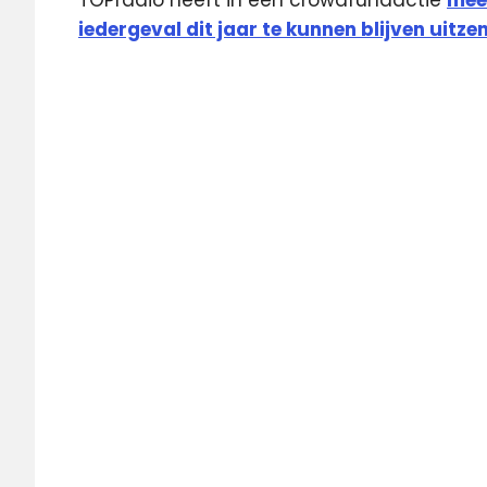
iedergeval dit jaar te kunnen blijven uitzen
Antwerpen
DAB
DABplus
digitale
radio
JOE
Norkring
Radio
TOPradio
Vlaanderen