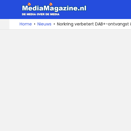
MediaMa
De
Ga
Home
Nieuws
Norkring verbetert DAB+-ontvangst 
media
naar
over
de
de
inhoud
media