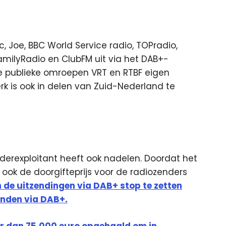
Joe, BBC World Service radio, TOPradio,
amilyRadio en ClubFM uit via het DAB+-
e publieke omroepen VRT en RTBF eigen
k is ook in delen van Zuid-Nederland te
derexploitant heeft ook nadelen. Doordat het
 ook de doorgifteprijs voor de radiozenders
 de uitzendingen via DAB+ stop te zetten
enden via DAB+.
r dan 75.000 euro opgehaald om in