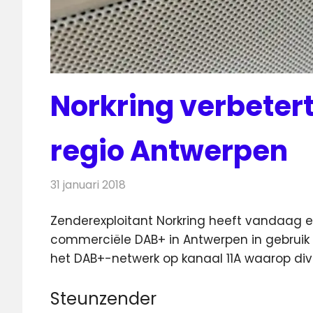
Norkring verbeter
regio Antwerpen
31 januari 2018
Redactie
Nieuws
,
Radionieuws
Zenderexploitant Norkring heeft vandaag 
commerciële DAB+ in Antwerpen in gebruik
het DAB+-netwerk op kanaal 11A waarop di
Steunzender