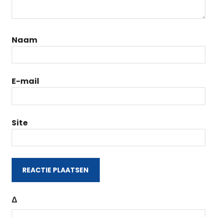
Naam
E-mail
Site
Δ