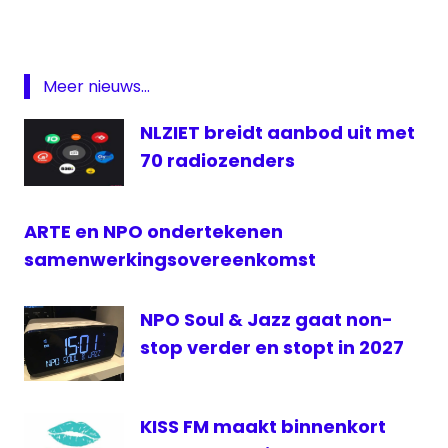
afschakeling
Jurre
Bosman
Meer nieuws...
Middengolf
NLZIET breidt aanbod uit met
middengolf
radio 5
70 radiozenders
NPO
Radio
ARTE en NPO ondertekenen
Radio
samenwerkingsovereenkomst
5
NPO Soul & Jazz gaat non-
stop verder en stopt in 2027
KISS FM maakt binnenkort