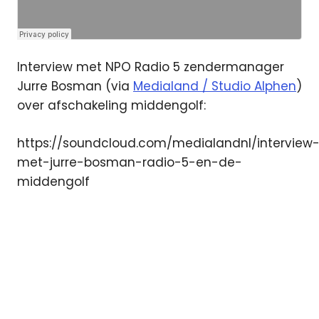
Interview met NPO Radio 5 zendermanager
Jurre Bosman (via
Medialand / Studio Alphen
)
over afschakeling middengolf:
https://soundcloud.com/medialandnl/interview
met-jurre-bosman-radio-5-en-de-
middengolf
747
kHz