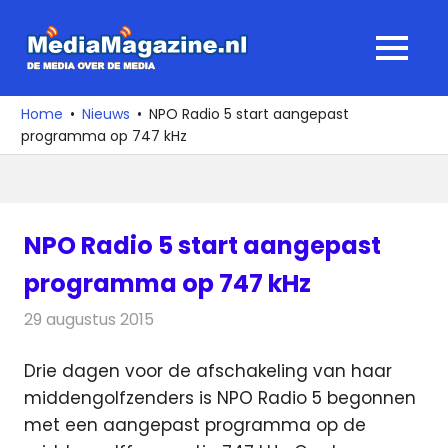
Ga
naar
MediaMagaz
MENU
de
De
inhoud
media
Home
Nieuws
NPO Radio 5 start aangepast
over
programma op 747 kHz
de
media
NPO Radio 5 start aangepast
programma op 747 kHz
29 augustus 2015
Redactie
Nieuws
,
Radionieuws
Drie dagen voor de afschakeling van haar
middengolfzenders is NPO Radio 5 begonnen
met een aangepast programma op de