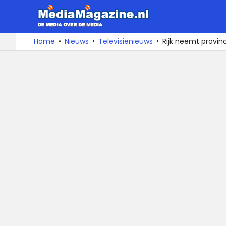
MediaMa
De
Ga
Home
Nieuws
Televisienieuws
Rijk neemt provin
media
naar
over
de
de
inhoud
media