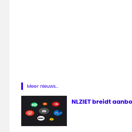
Roos
RTV
Noord
Sander
Dekker
televisie
Meer nieuws...
NLZIET breidt aanbo