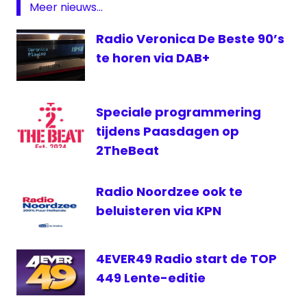
Meer nieuws...
NPO
Radio
Radio Veronica De Beste 90’s
4
te horen via DAB+
Radio
4
Speciale programmering
tijdens Paasdagen op
2TheBeat
Radio Noordzee ook te
beluisteren via KPN
4EVER49 Radio start de TOP
449 Lente-editie