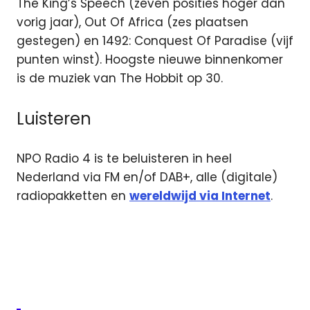
The King’s Speech (zeven posities hoger dan
vorig jaar), Out Of Africa (zes plaatsen
gestegen) en 1492: Conquest Of Paradise (vijf
punten winst). Hoogste nieuwe binnenkomer
is de muziek van The Hobbit op 30.
Luisteren
NPO Radio 4 is te beluisteren in heel
Nederland via FM en/of DAB+, alle (digitale)
radiopakketten en
wereldwijd via Internet
.
DAB
digitale
radio
Filmmuziek
Top 40