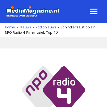
Ga
naar
MediaMagaz
MENU
de
De
inhoud
media
Home
Nieuws
Radionieuws
Schindler’s List op 1 in
over
NPO Radio 4 Filmmuziek Top 40
de
media