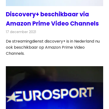
Discovery+ beschikbaar via
Amazon Prime Video Channels
17 december 2021
Redactie
Televisienieuws
De streamingdienst discovery+ is in Nederland nu
ook beschikbaar op Amazon Prime Video
Channels.