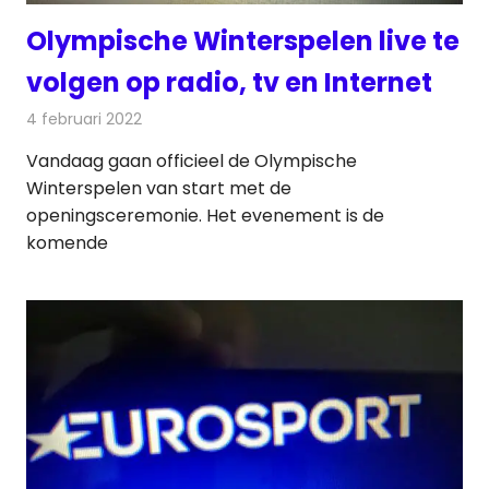
Olympische Winterspelen live te
volgen op radio, tv en Internet
4 februari 2022
Redactie
Televisienieuws
Vandaag gaan officieel de Olympische
Winterspelen van start met de
openingsceremonie. Het evenement is de
komende