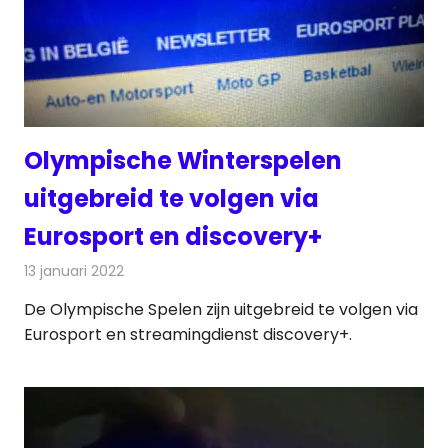
Olympische Winterspelen
uitgebreid te volgen via
Eurosport en discovery+
13 januari 2022
Redactie
On-demand
De Olympische Spelen zijn uitgebreid te volgen via
Eurosport en streamingdienst discovery+.