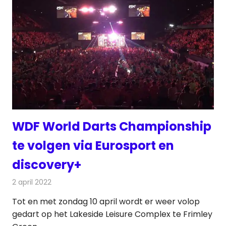
WDF World Darts Championship
te volgen via Eurosport en
discovery+
2 april 2022
Redactie
Televisienieuws
Tot en met zondag 10 april wordt er weer volop
gedart op het Lakeside Leisure Complex te Frimley