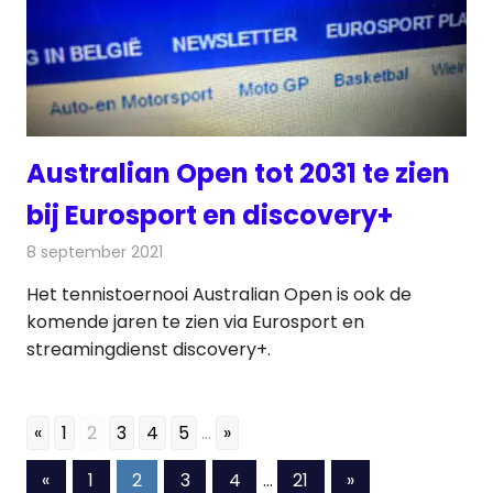
Australian Open tot 2031 te zien
bij Eurosport en discovery+
8 september 2021
Redactie
Televisienieuws
Het tennistoernooi Australian Open is ook de
komende jaren te zien via Eurosport en
streamingdienst discovery+.
«
1
2
3
4
5
...
»
Berichten
Vorige
Volgende
«
1
2
3
4
…
21
»