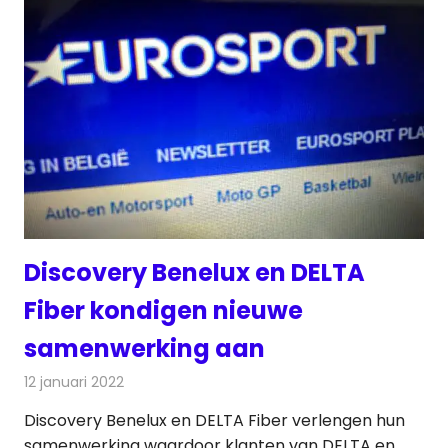
Discovery Benelux en DELTA
Fiber kondigen nieuwe
samenwerking aan
12 januari 2022
Redactie
Televisienieuws
Discovery Benelux en DELTA Fiber verlengen hun
samenwerking waardoor klanten van DELTA en