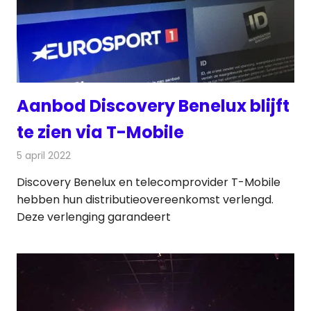
Aanbod Discovery Benelux blijft
te zien via T-Mobile
5 april 2022
Redactie
Televisienieuws
Discovery Benelux en telecomprovider T-Mobile
hebben hun distributieovereenkomst verlengd.
Deze verlenging garandeert