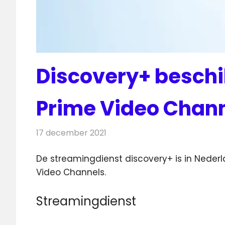
Discovery+ besch
Prime Video Chan
17 december 2021
Redactie
Televisienieuws
De streamingdienst discovery+ is in Nede
Video Channels.
Streamingdienst