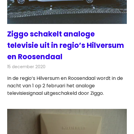
Ziggo schakelt analoge
televisie uit in regio’s Hilversum
en Roosendaal
15 december 2020
Redactie
Televisienieuws
In de regio’s Hilversum en Roosendaal wordt in de
nacht van 1 op 2 februari het analoge
televisiesignaal uitgeschakeld door Ziggo.