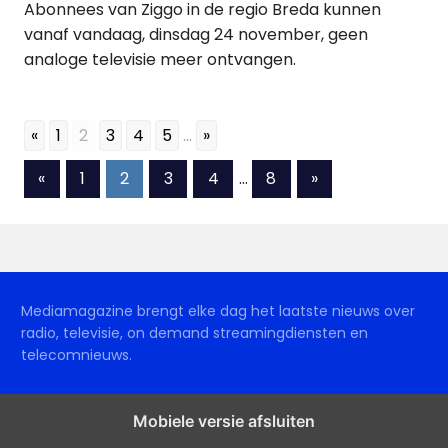
Abonnees van Ziggo in de regio Breda kunnen
vanaf vandaag, dinsdag 24 november, geen
analoge televisie meer ontvangen.
«
1
2
3
4
5
...
»
Berichten
Vorige
Volgende
«
1
2
3
4
…
8
»
berichten
berichten
paginering
Mediamagazine brengt elke dag het laatste nieuws over
radio, televisie, on demand streamingdiensten en
telecomnieuws.
Mobiele versie afsluiten