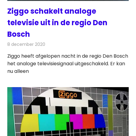
Ziggo schakelt analoge
televisie uit in de regio Den
Bosch
8 december 2020
Redactie
Televisienieuws
Ziggo heeft afgelopen nacht in de regio Den Bosch
het analoge televisiesignaal uitgeschakeld. Er kan
nu alleen