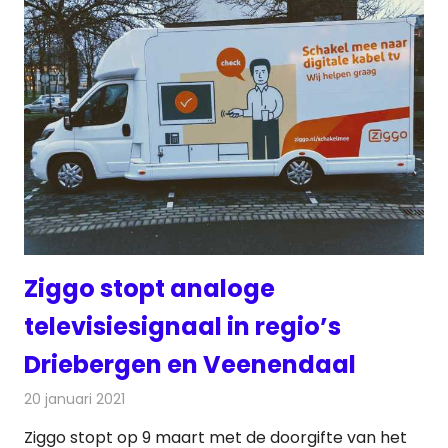
Ziggo stopt analoge
televisiesignaal in regio’s
Driebergen en Veenendaal
20 januari 2021
Redactie
Televisienieuws
Ziggo stopt op 9 maart met de doorgifte van het