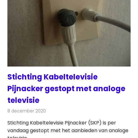
Stichting Kabeltelevisie
Pijnacker gestopt met analoge
televisie
8 december 2020
Redactie
Radionieuws
Stichting Kabeltelevisie Pijnacker (SKP) is per
vandaag gestopt met het aanbieden van analoge