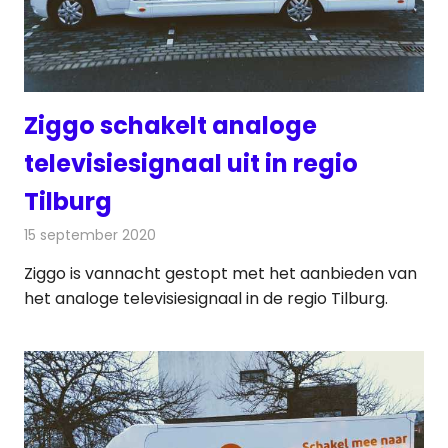
Ziggo schakelt analoge
televisiesignaal uit in regio
Tilburg
15 september 2020
Redactie
Televisienieuws
Ziggo is vannacht gestopt met het aanbieden van
het analoge televisiesignaal in de regio Tilburg.