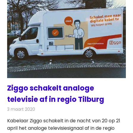
Ziggo schakelt analoge
televisie af in regio Tilburg
3 maart 2020
Redactie
Televisienieuws
Kabelaar Ziggo schakelt in de nacht van 20 op 21
april het analoge televisiesignaal af in de regio