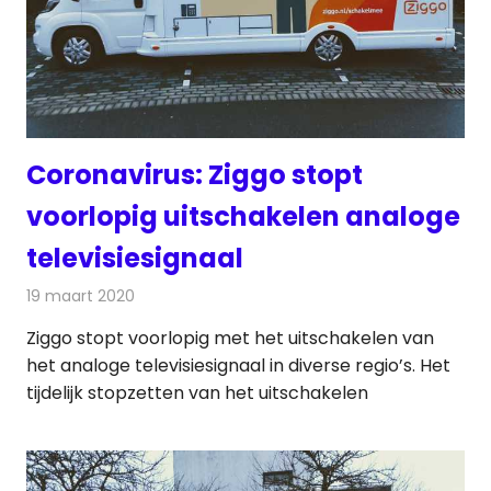
Coronavirus: Ziggo stopt
voorlopig uitschakelen analoge
televisiesignaal
19 maart 2020
Redactie
Televisienieuws
Ziggo stopt voorlopig met het uitschakelen van
het analoge televisiesignaal in diverse regio’s. Het
tijdelijk stopzetten van het uitschakelen