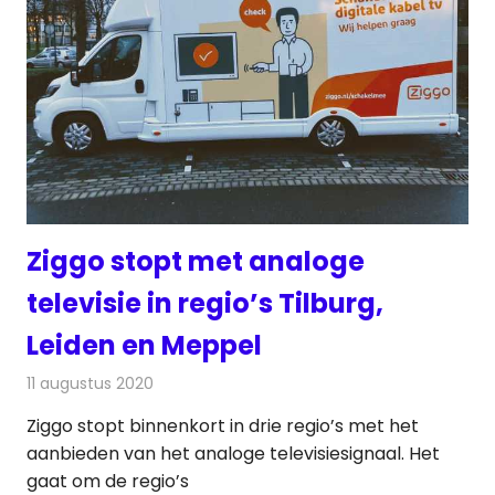
Ziggo stopt met analoge
televisie in regio’s Tilburg,
Leiden en Meppel
11 augustus 2020
Redactie
Televisienieuws
Ziggo stopt binnenkort in drie regio’s met het
aanbieden van het analoge televisiesignaal. Het
gaat om de regio’s