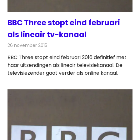
BBC Three stopt eind februari
als lineair tv-kanaal
26 november 2015
Redactie
Nieuws
,
Televisienieuws
BBC Three stopt eind februari 2016 definitief met
haar uitzendingen als lineair televisiekanaal. De
televisiezender gaat verder als online kanaal.