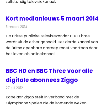
zelfstandig televisiekanaal.
Kort medianieuws 5 maart 2014
5 maart 2014
Redactie
Andere media over de media
De Britse publieke televisiezender BBC Three
wordt uit de ether gehaald. Het derde kanaal van
de Britse openbare omroep moet voortaan door
het leven als onlinekanaal
BBC HD en BBC Three voor alle
digitale abonnees Ziggo
27 juli 2012
Redactie
Kabelzaken
Kabelaar Ziggo stelt in verband met de
Olympische Spelen die de komende weken