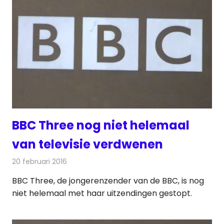
BBC Three nog niet helemaal
van televisie verdwenen
20 februari 2016
Redactie
Nieuws
,
Televisienieuws
BBC Three, de jongerenzender van de BBC, is nog
niet helemaal met haar uitzendingen gestopt.