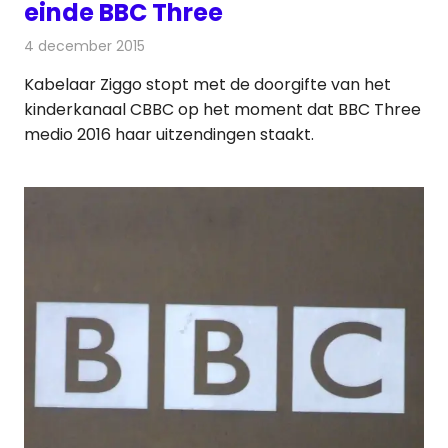
einde BBC Three
4 december 2015
Redactie
Kabelzaken
,
Nieuws
,
Televisienieuws
Kabelaar Ziggo stopt met de doorgifte van het
kinderkanaal CBBC op het moment dat BBC Three
medio 2016 haar uitzendingen staakt.