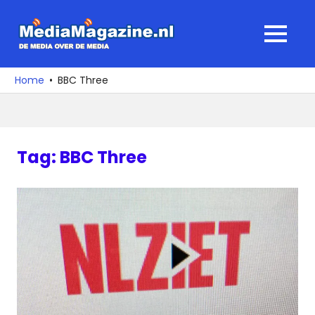
Ga
naar
MediaMagaz
MENU
de
De
inhoud
media
Home
BBC Three
over
de
media
Tag:
BBC Three