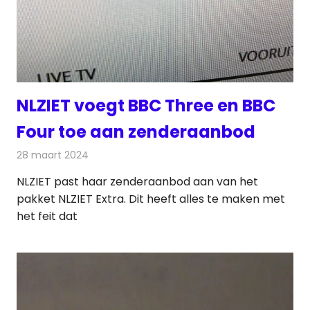
NLZIET voegt BBC Three en BBC
Four toe aan zenderaanbod
28 maart 2024
Redactie
Televisienieuws
NLZIET past haar zenderaanbod aan van het
pakket NLZIET Extra. Dit heeft alles te maken met
het feit dat