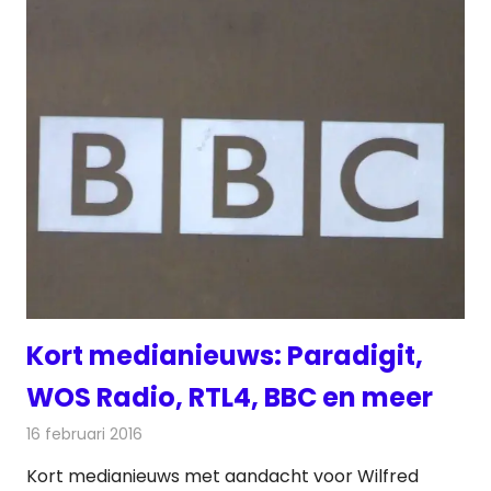
Kort medianieuws: Paradigit,
WOS Radio, RTL4, BBC en meer
16 februari 2016
Redactie
Andere media over de media
,
Nieuws
Kort medianieuws met aandacht voor Wilfred