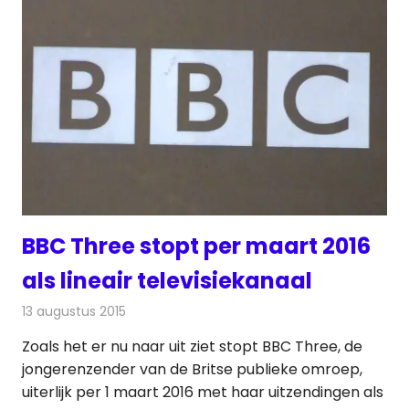
BBC Three stopt per maart 2016
als lineair televisiekanaal
13 augustus 2015
Redactie
Nieuws
,
Televisienieuws
Zoals het er nu naar uit ziet stopt BBC Three, de
jongerenzender van de Britse publieke omroep,
uiterlijk per 1 maart 2016 met haar uitzendingen als