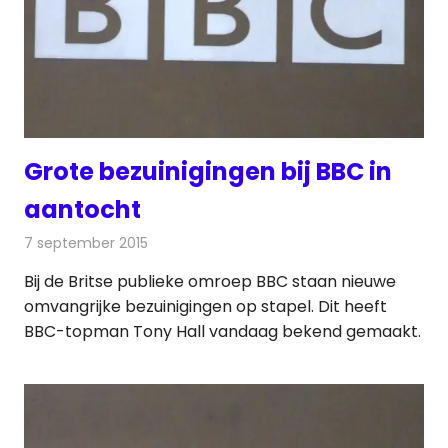
Grote bezuinigingen bij BBC in
aantocht
7 september 2015
Redactie
Nieuws
,
Televisienieuws
Bij de Britse publieke omroep BBC staan nieuwe
omvangrijke bezuinigingen op stapel. Dit heeft
BBC-topman Tony Hall vandaag bekend gemaakt.