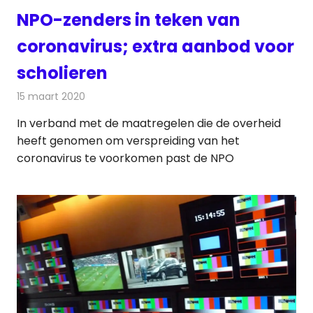
NPO-zenders in teken van
coronavirus; extra aanbod voor
scholieren
15 maart 2020
Redactie
Nieuws
In verband met de maatregelen die de overheid
heeft genomen om verspreiding van het
coronavirus te voorkomen past de NPO