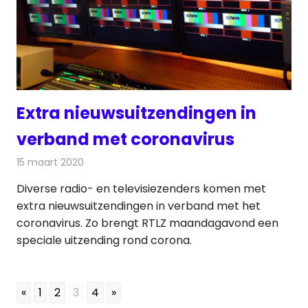
Extra nieuwsuitzendingen in
verband met coronavirus
15 maart 2020
Redactie
Televisienieuws
Diverse radio- en televisiezenders komen met
extra nieuwsuitzendingen in verband met het
coronavirus. Zo brengt RTLZ maandagavond een
speciale uitzending rond corona.
«
1
2
3
4
»