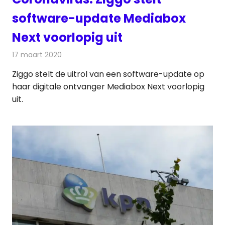
software-update Mediabox
Next voorlopig uit
17 maart 2020
Redactie
Nieuws
Ziggo stelt de uitrol van een software-update op
haar digitale ontvanger Mediabox Next voorlopig
uit.