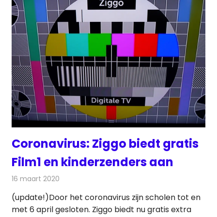
Coronavirus: Ziggo biedt gratis
Film1 en kinderzenders aan
16 maart 2020
Redactie
Televisienieuws
(update!)Door het coronavirus zijn scholen tot en
met 6 april gesloten. Ziggo biedt nu gratis extra