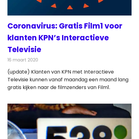
Coronavirus: Gratis Film1 voor
klanten KPN’s Interactieve
Televisie
16 maart 2020
Redactie
Televisienieuws
(update) Klanten van KPN met Interactieve
Televisie kunnen vanaf maandag een maand lang
gratis kijken naar de filmzenders van Film1.