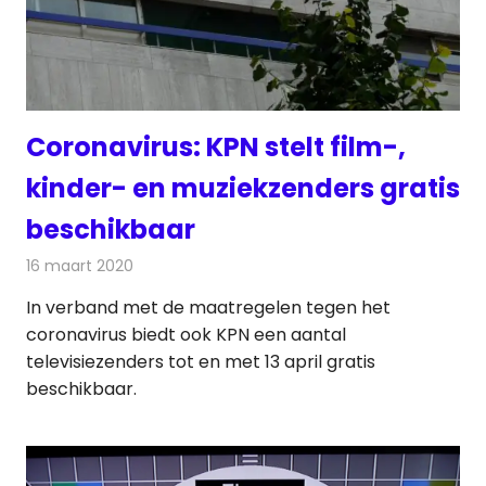
Coronavirus: KPN stelt film-,
kinder- en muziekzenders gratis
beschikbaar
16 maart 2020
Redactie
Televisienieuws
In verband met de maatregelen tegen het
coronavirus biedt ook KPN een aantal
televisiezenders tot en met 13 april gratis
beschikbaar.