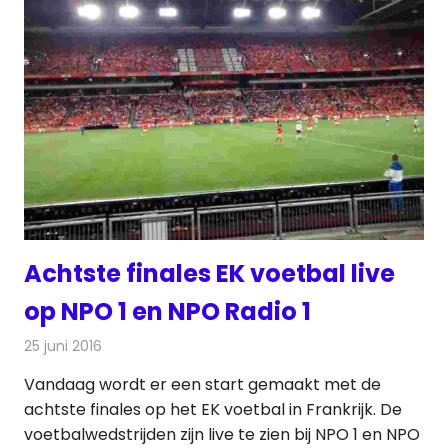
Achtste finales EK voetbal live
op NPO 1 en NPO Radio 1
25 juni 2016
Redactie
Nieuws
,
Radionieuws
,
Televisienieuws
Vandaag wordt er een start gemaakt met de
achtste finales op het EK voetbal in Frankrijk. De
voetbalwedstrijden zijn live te zien bij NPO 1 en NPO