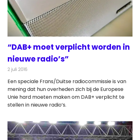
“DAB+ moet verplicht worden in
nieuwe radio’s”
2 juli 2016
Redactie
Nieuws
,
Radionieuws
Een speciale Frans/Duitse radiocommissie is van
mening dat hun overheden zich bij de Europese
Unie hard moeten maken om DAB+ verplicht te
stellen in nieuwe radio’s.