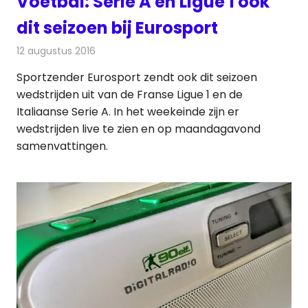
Voetbal: Serie A en Ligue 1 ook
dit seizoen bij Eurosport
12 augustus 2016
Redactie
Nieuws
,
Televisienieuws
Sportzender Eurosport zendt ook dit seizoen
wedstrijden uit van de Franse Ligue 1 en de
Italiaanse Serie A. In het weekeinde zijn er
wedstrijden live te zien en op maandagavond
samenvattingen.