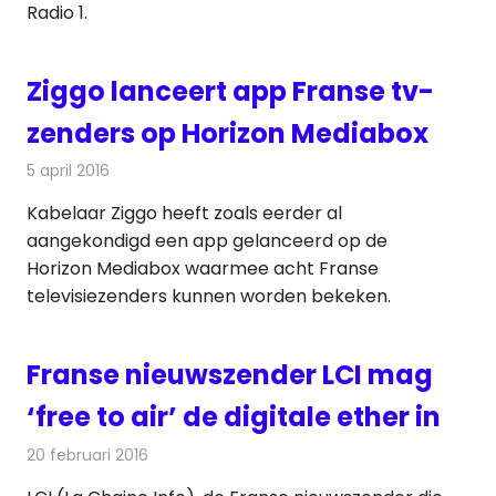
Radio 1.
Ziggo lanceert app Franse tv-
zenders op Horizon Mediabox
5 april 2016
Redactie
Kabelzaken
,
Nieuws
,
Televisienieuws
Kabelaar Ziggo heeft zoals eerder al
aangekondigd een app gelanceerd op de
Horizon Mediabox waarmee acht Franse
televisiezenders kunnen worden bekeken.
Franse nieuwszender LCI mag
‘free to air’ de digitale ether in
20 februari 2016
Redactie
Nieuws
,
Televisienieuws