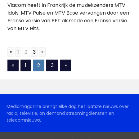
Viacom heeft in Frankrijk de muziekzenders MTV
Idols, MTV Pulse en MTV Base vervangen door een
Franse versie van BET alsmede een Franse versie
van MTV Hits.
«
1
2
3
»
Berichten
Vorige
Volgende
«
1
2
3
»
berichten
berichten
paginering
Mediamagazine brengt elke dag het laatste nieuws over
radio, televisie, on demand streamingdiensten en
telecomnieuws.