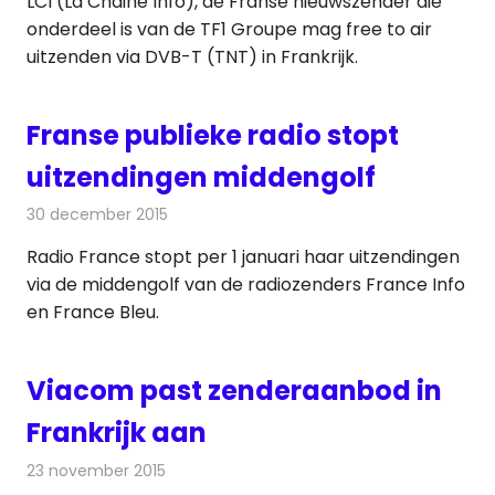
LCI (La Chaine Info), de Franse nieuwszender die
onderdeel is van de TF1 Groupe mag free to air
uitzenden via DVB-T (TNT) in Frankrijk.
Franse publieke radio stopt
uitzendingen middengolf
30 december 2015
Redactie
Nieuws
,
Radionieuws
Radio France stopt per 1 januari haar uitzendingen
via de middengolf van de radiozenders France Info
en France Bleu.
Viacom past zenderaanbod in
Frankrijk aan
23 november 2015
Redactie
Nieuws
,
Televisienieuws