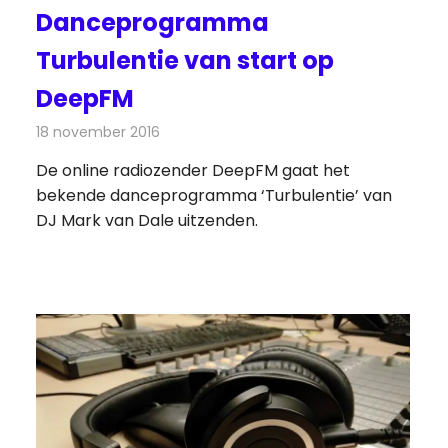
Danceprogramma
Turbulentie van start op
DeepFM
18 november 2016
Redactie
Nieuws
,
Radionieuws
De online radiozender DeepFM gaat het
bekende danceprogramma ‘Turbulentie’ van
DJ Mark van Dale uitzenden.