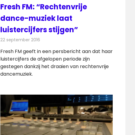
Fresh FM: “Rechtenvrije
dance-muziek laat
luistercijfers stijgen”
22 september 2016
Redactie
Nieuws
,
Radionieuws
Fresh FM geeft in een persbericht aan dat haar
luistercijfers de afgelopen periode zijn
gestegen dankzij het draaien van rechtenvrije
dancemuziek.