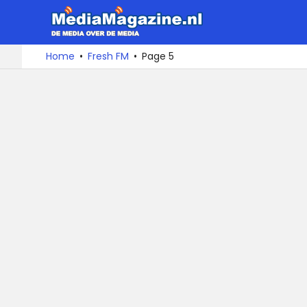
MediaMa
De
Ga
Home
Fresh FM
Page 5
media
naar
over
de
de
inhoud
media