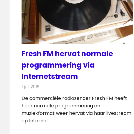
Fresh FM hervat normale
programmering via
Internetstream
1 juli 2016
Redactie
Nieuws
,
Radionieuws
De commerciële radiozender Fresh FM heeft
haar normale programmering en
muziekformat weer hervat via haar livestream
op Internet.