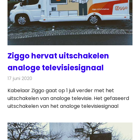
Ziggo hervat uitschakelen
analoge televisiesignaal
17 juni 2020
Redactie
Televisienieuws
Kabelaar Ziggo gaat op 1 juli verder met het
uitschakelen van analoge televisie. Het gefaseerd
uitschakelen van het analoge televisiesignaal