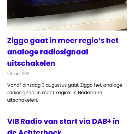
Ziggo gaat in meer regio’s het
analoge radiosignaal
uitschakelen
29 juni 2021
Redactie
Radionieuws
Vanaf dinsdag 3 augustus gaat Ziggo het analoge
radiosignaal in meer regio’s in Nederland
uitschakelen.
VIB Radio van start via DAB+ in
de Achterhoek