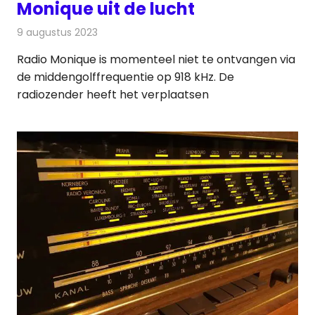
Monique uit de lucht
9 augustus 2023
Redactie
Radionieuws
Radio Monique is momenteel niet te ontvangen via
de middengolffrequentie op 918 kHz. De
radiozender heeft het verplaatsen