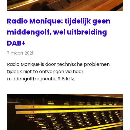
Radio Monique: tijdelijk geen
middengolf, wel uitbreiding
DAB+
7 maart 2021
Redactie
Radionieuws
Radio Monique is door technische problemen
tijdelijk niet te ontvangen via haar
middengolffrequentie 918 kHz.