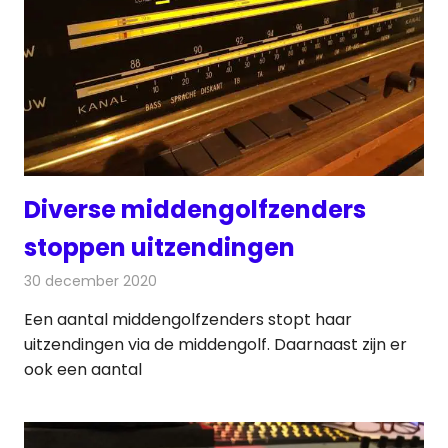
Diverse middengolfzenders
stoppen uitzendingen
30 december 2020
Redactie
Nieuws
Een aantal middengolfzenders stopt haar
uitzendingen via de middengolf. Daarnaast zijn er
ook een aantal