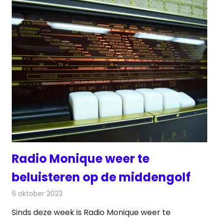
Radio Monique weer te
beluisteren op de middengolf
6 oktober 2023
Redactie
Radionieuws
Sinds deze week is Radio Monique weer te