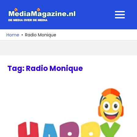
Ga
naar
MediaMagaz
MENU
de
De
inhoud
media
Home
Radio Monique
over
de
media
Tag:
Radio Monique