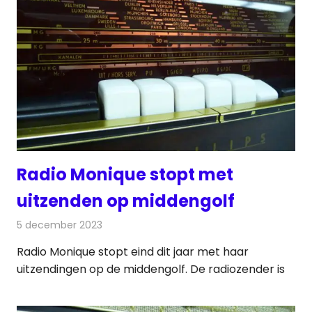
Radio Monique stopt met
uitzenden op middengolf
5 december 2023
Redactie
Radionieuws
Radio Monique stopt eind dit jaar met haar
uitzendingen op de middengolf. De radiozender is