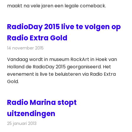
maakt na vele jaren een legale comeback.
RadioDay 2015 live te volgen op
Radio Extra Gold
14 november 2015
Redactie
Nieuws
,
Radionieuws
Vandaag wordt in museum RockArt in Hoek van
Holland de RadioDay 2015 georganiseerd. Het
evenement is live te beluisteren via Radio Extra
Gold.
Radio Marina stopt
uitzendingen
25 januari 2013
Redactie
Radionieuws