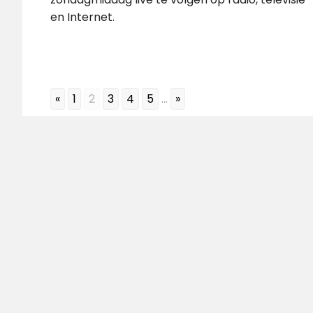
en Internet.
«
1
2
3
4
5
...
»