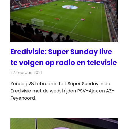
Eredivisie: Super Sunday live
te volgen op radio en televisie
27 februari 2021
Redactie
Televisienieuws
Zondag 28 februari is het Super Sunday in de
Eredivisie met de wedstrijden PSV–Ajax en AZ–
Feyenoord.