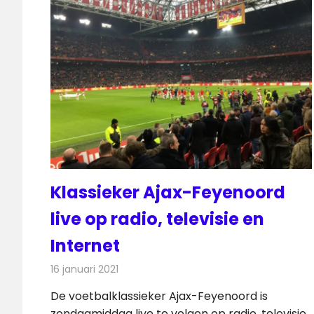
Klassieker Ajax-Feyenoord
live op radio, televisie en
Internet
16 januari 2021
Redactie
Televisienieuws
De voetbalklassieker Ajax-Feyenoord is
zondagmiddag live te volgen op radio, televisie