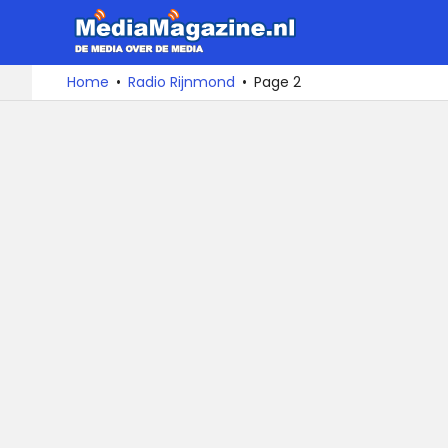
MediaMa
De
Ga
Home
Radio Rijnmond
Page 2
media
naar
over
de
de
inhoud
media