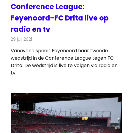
Conference League:
Feyenoord-FC Drita live op
radio en tv
29 juli 2021
Redactie
Televisienieuws
Vanavond speelt Feyenoord haar tweede
wedstrijd in de Conference League tegen FC
Drita. De wedstrijd is live te volgen via radio en
tv.