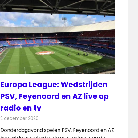
Europa League: Wedstrijden
PSV, Feyenoord en AZ live op
radio en tv
2 december 2020
Redactie
Televisienieuws
Donderdagavond spelen PSV, Feyenoord en AZ
hun vijfde wedstrijd in de groepsfase van de