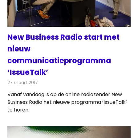
New Business Radio start met
nieuw
communicatieprogramma
‘IssueTalk’
27 maart 2017
Redactie
Nieuws
,
Radionieuws
Vanaf vandaag is op de online radiozender New
Business Radio het nieuwe programma ‘IssueTalk’
te horen.