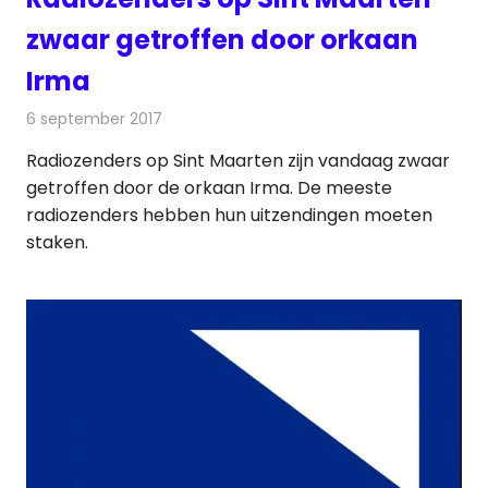
zwaar getroffen door orkaan
Irma
6 september 2017
Redactie
Nieuws
,
Radionieuws
Radiozenders op Sint Maarten zijn vandaag zwaar
getroffen door de orkaan Irma. De meeste
radiozenders hebben hun uitzendingen moeten
staken.