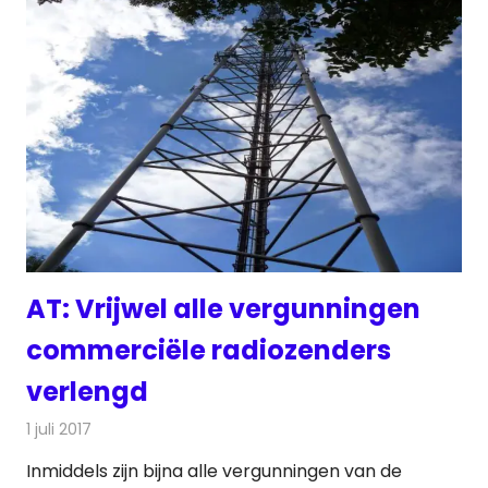
AT: Vrijwel alle vergunningen
commerciële radiozenders
verlengd
1 juli 2017
Redactie
Nieuws
,
Radionieuws
Inmiddels zijn bijna alle vergunningen van de