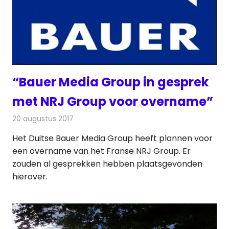
“Bauer Media Group in gesprek
met NRJ Group voor overname”
20 augustus 2017
Redactie
Nieuws
,
Radionieuws
Het Duitse Bauer Media Group heeft plannen voor
een overname van het Franse NRJ Group. Er
zouden al gesprekken hebben plaatsgevonden
hierover.