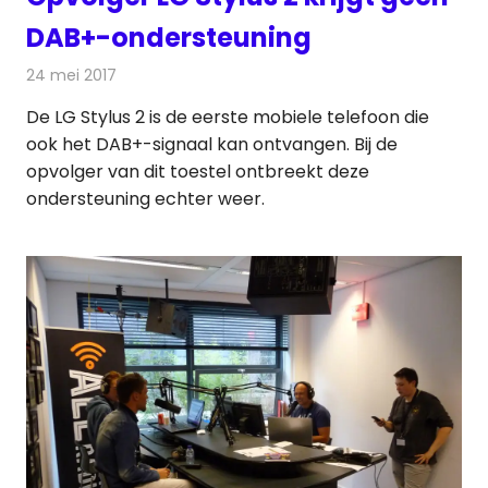
DAB+-ondersteuning
24 mei 2017
Redactie
Nieuws
,
Radionieuws
De LG Stylus 2 is de eerste mobiele telefoon die
ook het DAB+-signaal kan ontvangen. Bij de
opvolger van dit toestel ontbreekt deze
ondersteuning echter weer.