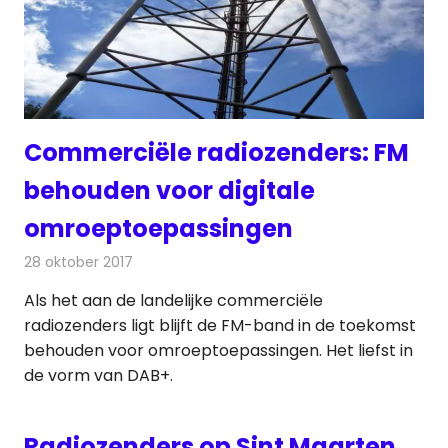
Commerciële radiozenders: FM
behouden voor digitale
omroeptoepassingen
28 oktober 2017
Redactie
Nieuws
,
Radionieuws
Als het aan de landelijke commerciële
radiozenders ligt blijft de FM-band in de toekomst
behouden voor omroeptoepassingen. Het liefst in
de vorm van DAB+.
Radiozenders op Sint Maarten