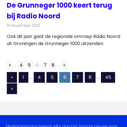
De Grunneger 1000 keert terug
bij Radio Noord
11 november 2021
Redactie
Radionieuws
Ook dit jaar gaat de regionale omroep Radio Noord
uit Groningen de Grunneger 1000 uitzenden.
«
...
4
5
6
7
8
...
»
Berichten
Vorige
«
1
…
4
5
6
7
8
…
45
berichten
paginering
Volgende
»
berichten
Mediamagazine brengt elke dag het laatste nieuws over