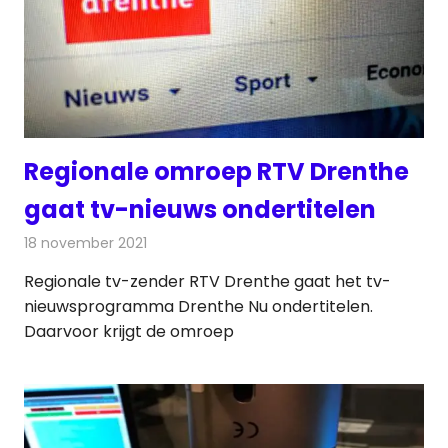
Regionale omroep RTV Drenthe
gaat tv-nieuws ondertitelen
18 november 2021
Redactie
Televisienieuws
Regionale tv-zender RTV Drenthe gaat het tv-
nieuwsprogramma Drenthe Nu ondertitelen.
Daarvoor krijgt de omroep