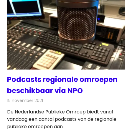
Podcasts regionale omroepen
beschikbaar via NPO
15 november 2021
Redactie
Radionieuws
De Nederlandse Publieke Omroep biedt vanaf
vandaag een aantal podcasts van de regionale
publieke omroepen aan.