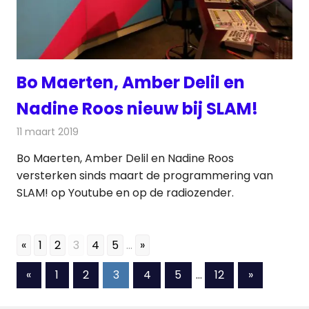
Bo Maerten, Amber Delil en
Nadine Roos nieuw bij SLAM!
11 maart 2019
Redactie
Radionieuws
Bo Maerten, Amber Delil en Nadine Roos
versterken sinds maart de programmering van
SLAM! op Youtube en op de radiozender.
«
1
2
3
4
5
...
»
Berichten
Vorige
Volgende
«
1
2
3
4
5
…
12
»
berichten
berichten
paginering