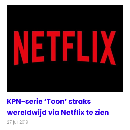
KPN-serie ‘Toon’ straks
wereldwijd via Netflix te zien
27 juli 2019
Redactie
Televisienieuws