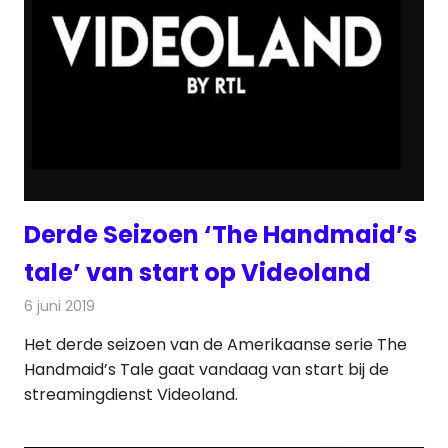
Derde Seizoen ‘The Handmaid’s
tale’ van start op Videoland
6 juni 2019
Redactie
On-demand
,
Televisienieuws
Het derde seizoen van de Amerikaanse serie The
Handmaid’s Tale gaat vandaag van start bij de
streamingdienst Videoland.