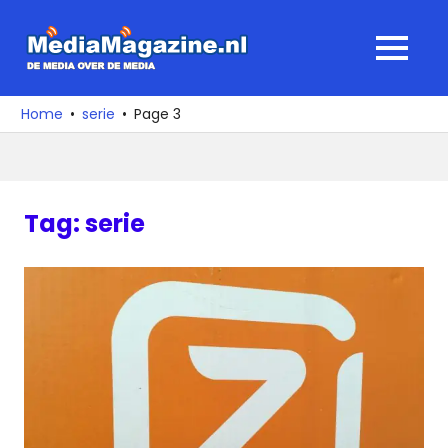
Ga
naar
MediaMagaz
MENU
de
De
inhoud
media
Home
serie
Page 3
over
de
media
Tag:
serie