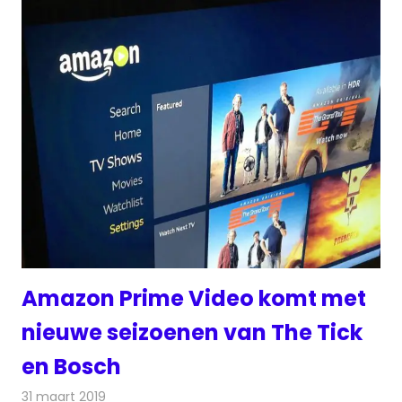
Amazon Prime Video komt met
nieuwe seizoenen van The Tick
en Bosch
31 maart 2019
Redactie
On-demand
,
Televisienieuws