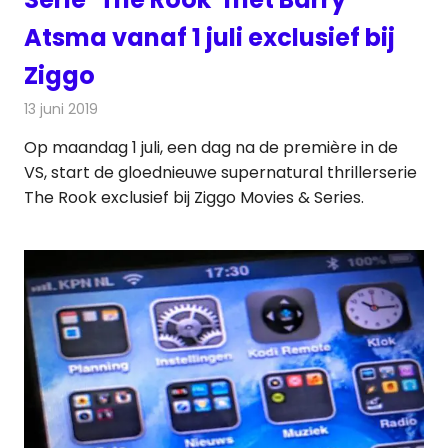
Atsma vanaf 1 juli exclusief bij
Ziggo
13 juni 2019
Redactie
Televisienieuws
Op maandag 1 juli, een dag na de première in de
VS, start de gloednieuwe supernatural thrillerserie
The Rook exclusief bij Ziggo Movies & Series.