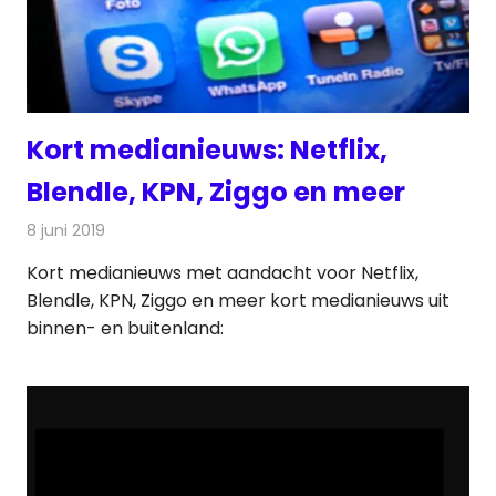
Kort medianieuws: Netflix,
Blendle, KPN, Ziggo en meer
8 juni 2019
Redactie
Televisienieuws
Kort medianieuws met aandacht voor Netflix,
Blendle, KPN, Ziggo en meer kort medianieuws uit
binnen- en buitenland: