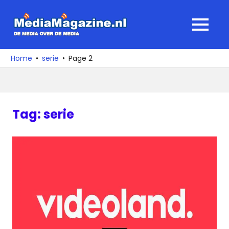
Ga
naar
MediaMagaz
MENU
de
De
inhoud
media
Home
serie
Page 2
over
de
media
Tag:
serie