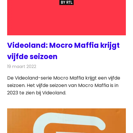
Videoland: Mocro Maffia krijgt
vijfde seizoen
19 maart 2022
Redactie
On-demand
De Videoland-serie Mocro Maffia krijgt een vijfde
seizoen. Het vijfde seizoen van Mocro Maffia is in
2023 te zien bij Videoland.