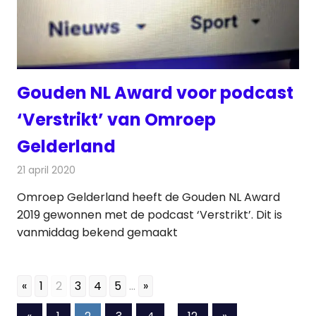
Gouden NL Award voor podcast
‘Verstrikt’ van Omroep
Gelderland
21 april 2020
Redactie
Radionieuws
Omroep Gelderland heeft de Gouden NL Award
2019 gewonnen met de podcast ‘Verstrikt’. Dit is
vanmiddag bekend gemaakt
«
1
2
3
4
5
...
»
Berichten
Vorige
Volgende