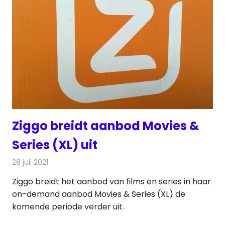
Ziggo breidt aanbod Movies &
Series (XL) uit
28 juli 2021
Redactie
Televisienieuws
Ziggo breidt het aanbod van films en series in haar
on-demand aanbod Movies & Series (XL) de
komende periode verder uit.