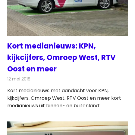
Kort medianieuws: KPN,
kijkcijfers, Omroep West, RTV
Oost en meer
12 mei 2018
Redactie
Andere media over de media
Kort medianieuws met aandacht voor KPN,
kijkcijfers, Omroep West, RTV Oost en meer kort
medianieuws uit binnen- en buitenland: