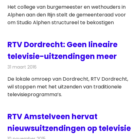
Het college van burgemeester en wethouders in
Alphen aan den Rijn stelt de gemeenteraad voor
om Studio Alphen structureel te bekostigen
RTV Dordrecht: Geen lineaire
televisie-uitzendingen meer
31 maart 2016
Redactie
Nieuws
,
Radionieuws
,
Televisienieuws
De lokale omroep van Dordrecht, RTV Dordrecht,
wil stoppen met het uitzenden van traditionele
televisieprogramma’s.
RTV Amstelveen hervat
nieuwsuitzendingen op televisie
10 november 2015
Redactie
Nieuws
,
Radionieuws
,
Televisienieuws