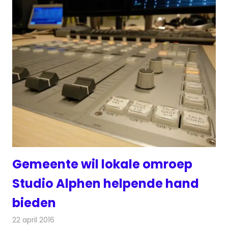
Gemeente wil lokale omroep
Studio Alphen helpende hand
bieden
22 april 2016
Redactie
Nieuws
,
Radionieuws
,
Televisienieuws