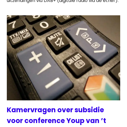
uitzendingen via DAB+ (digitale radio via de ether).
Kamervragen over subsidie
voor conference Youp van ’t