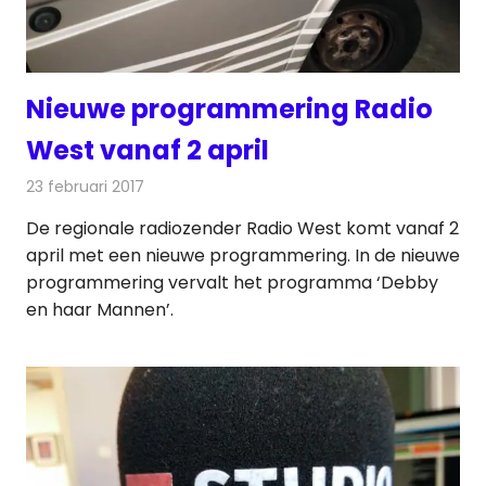
Nieuwe programmering Radio
West vanaf 2 april
23 februari 2017
Redactie
Nieuws
De regionale radiozender Radio West komt vanaf 2
april met een nieuwe programmering. In de nieuwe
programmering vervalt het programma ‘Debby
en haar Mannen’.