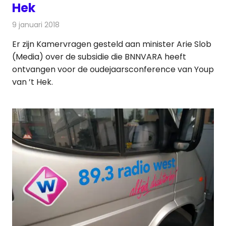
Hek
9 januari 2018
Redactie
Nieuws
,
Televisienieuws
Er zijn Kamervragen gesteld aan minister Arie Slob
(Media) over de subsidie die BNNVARA heeft
ontvangen voor de oudejaarsconference van Youp
van ’t Hek.