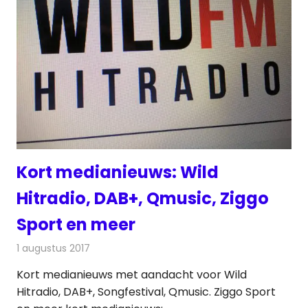
Kort medianieuws: Wild
Hitradio, DAB+, Qmusic, Ziggo
Sport en meer
1 augustus 2017
Redactie
Andere media over de media
,
Nieuws
Kort medianieuws met aandacht voor Wild
Hitradio, DAB+, Songfestival, Qmusic. Ziggo Sport