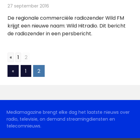
27 september 2016
Redactie
Nieuws
,
Radionieuws
De regionale commerciële radiozender Wild FM
krijgt een nieuwe naam: Wild Hitradio. Dit bericht
de radiozender in een persbericht.
«
1
2
Berichten
Vorige
«
1
2
berichten
paginering
Mediamagazine brengt elke dag het laatste nieuws over
radio, televisie, on demand streamingdiensten en
telecomnieuws.