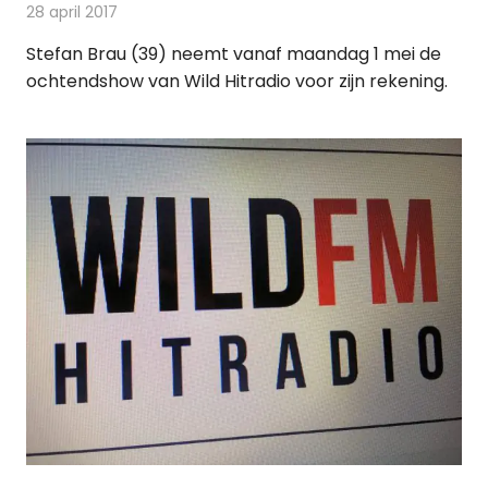
28 april 2017
Redactie
Nieuws
,
Radionieuws
Stefan Brau (39) neemt vanaf maandag 1 mei de
ochtendshow van Wild Hitradio voor zijn rekening.