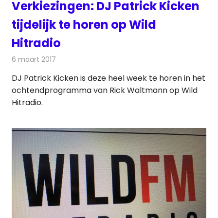
Verkiezingen: DJ Patrick Kicken
tijdelijk te horen op Wild
Hitradio
6 maart 2017
Redactie
Nieuws
,
Radionieuws
DJ Patrick Kicken is deze heel week te horen in het
ochtendprogramma van Rick Waltmann op Wild
Hitradio.