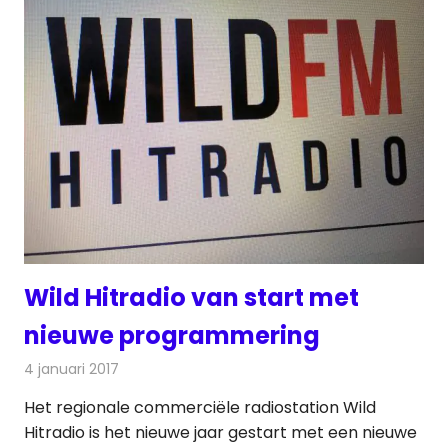
Wild Hitradio van start met
nieuwe programmering
4 januari 2017
Redactie
Nieuws
,
Radionieuws
Het regionale commerciële radiostation Wild
Hitradio is het nieuwe jaar gestart met een nieuwe