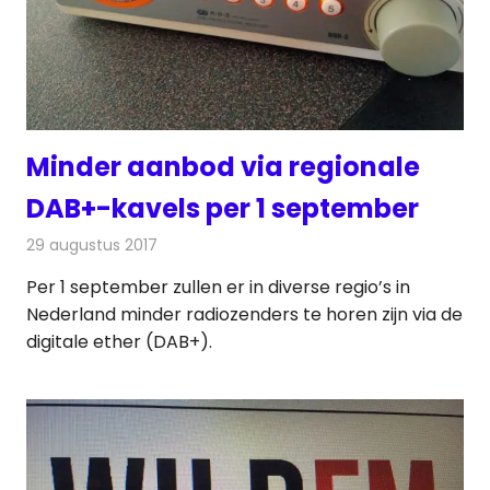
Minder aanbod via regionale
DAB+-kavels per 1 september
29 augustus 2017
Redactie
Nieuws
,
Radionieuws
Per 1 september zullen er in diverse regio’s in
Nederland minder radiozenders te horen zijn via de
digitale ether (DAB+).