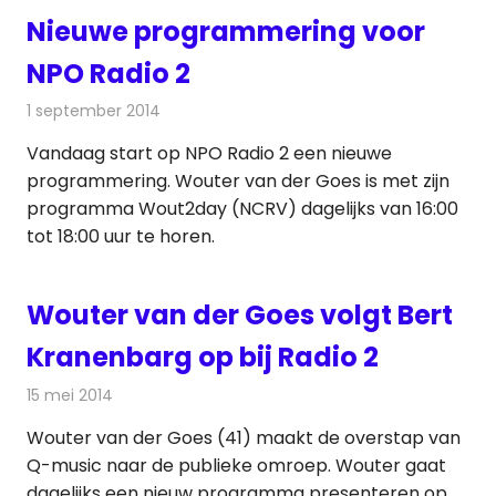
Nieuwe programmering voor
NPO Radio 2
1 september 2014
Redactie
Kranten
Vandaag start op NPO Radio 2 een nieuwe
programmering. Wouter van der Goes is met zijn
programma Wout2day (NCRV) dagelijks van 16:00
tot 18:00 uur te horen.
Wouter van der Goes volgt Bert
Kranenbarg op bij Radio 2
15 mei 2014
Redactie
Radionieuws
Wouter van der Goes (41) maakt de overstap van
Q-music naar de publieke omroep. Wouter gaat
dagelijks een nieuw programma presenteren op