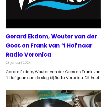
Gerard Ekdom, Wouter van der
Goes en Frank van ‘t Hof naar
Radio Veronica
23 januari 2024
Redactie
Radionieuws
Gerard Ekdom, Wouter van der Goes en Frank van
‘t Hof gaan aan de slag bij Radio Veronica. Dit heeft