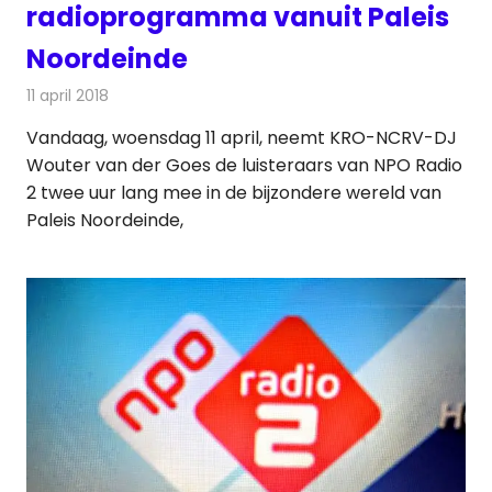
radioprogramma vanuit Paleis
Noordeinde
11 april 2018
Redactie
Nieuws
,
Radionieuws
Vandaag, woensdag 11 april, neemt KRO-NCRV-DJ
Wouter van der Goes de luisteraars van NPO Radio
2 twee uur lang mee in de bijzondere wereld van
Paleis Noordeinde,