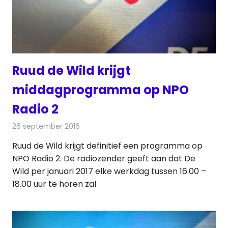
Ruud de Wild krijgt
middagprogramma op NPO
Radio 2
26 september 2016
Redactie
Nieuws
,
Radionieuws
Ruud de Wild krijgt definitief een programma op
NPO Radio 2. De radiozender geeft aan dat De
Wild per januari 2017 elke werkdag tussen 16.00 –
18.00 uur te horen zal