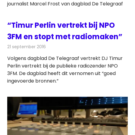
journalist Marcel Frost van dagblad De Telegraaf
“Timur Perlin vertrekt bij NPO
3FM en stopt met radiomaken”
21 september 2016
Redactie
Nieuws
,
Radionieuws
Volgens dagblad De Telegraaf vertrekt DJ Timur
Perlin vertrekt bij de publieke radiozender NPO
3FM. De dagblad heeft dit vernomen uit “goed
ingevoerde bronnen.”