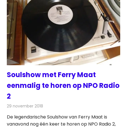
Soulshow met Ferry Maat
eenmalig te horen op NPO Radio
2
29 november 2018
Redactie
Radionieuws
De legendarische Soulshow van Ferry Maat is
vanavond nog één keer te horen op NPO Radio 2,