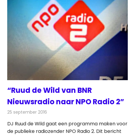
“Ruud de Wild van BNR
Nieuwsradio naar NPO Radio 2”
25 september 2016
Redactie
Nieuws
,
Radionieuws
DJ Ruud de Wild gaat een programma maken voor
de publieke radiozender NPO Radio 2. Dit bericht