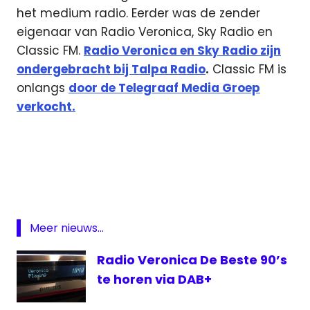
het medium radio. Eerder was de zender
eigenaar van Radio Veronica, Sky Radio en
Classic FM.
Radio Veronica en Sky Radio zijn
ondergebracht bij Talpa Radio
.
Classic FM is
onlangs
door de Telegraaf Media Groep
verkocht.
John
de
Mol
Radio
10
Meer nieuws...
Radio
538
Radio Veronica De Beste 90’s
Radio
te horen via DAB+
veronica
Sky