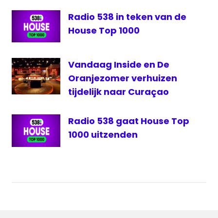
Radio
Radio 538 in teken van de
Talpa
House Top 1000
Talpa
Network
Vandaag Inside en De
Talpa
Radio
Oranjezomer verhuizen
Telegraaf
tijdelijk naar Curaçao
Media
Groep
Radio 538 gaat House Top
TMG
1000 uitzenden