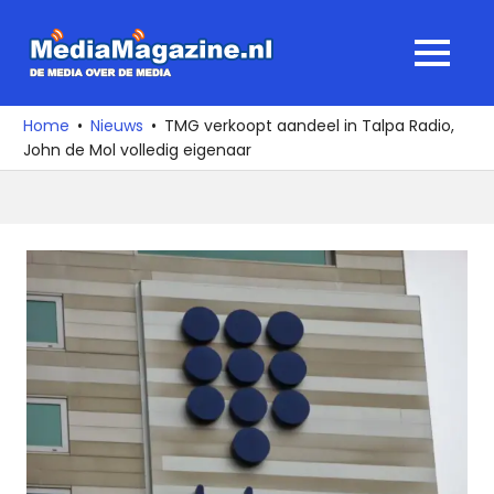
Ga
naar
MediaMagaz
MENU
de
De
inhoud
media
Home
Nieuws
TMG verkoopt aandeel in Talpa Radio,
over
John de Mol volledig eigenaar
de
media