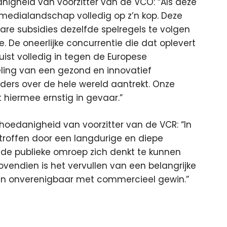
nigheid van voorzitter van de VCO: “Als deze
medialandschap volledig op z’n kop. Deze
re subsidies dezelfde spelregels te volgen
. De oneerlijke concurrentie die dat oplevert
ist volledig in tegen de Europese
eling van een gezond en innovatief
ers over de hele wereld aantrekt. Onze
 hiermee ernstig in gevaar.”
e hoedanigheid van voorzitter van de VCR: “In
roffen door een langdurige en diepe
t de publieke omroep zich denkt te kunnen
ovendien is het vervullen van een belangrijke
gen onverenigbaar met commercieel gewin.”