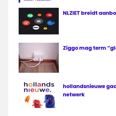
NLZIET breidt aanbo
Ziggo mag term “gl
hollandsnieuwe gaa
netwerk