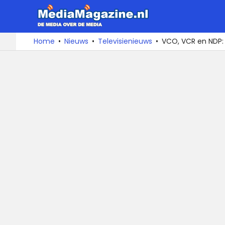
MediaMa
De
Ga
Home
Nieuws
Televisienieuws
VCO, VCR en NDP: 
media
naar
over
de
de
inhoud
media