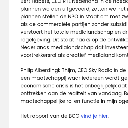
Bert Habets, CEO RTL Nederland in de hoeda
plannen worden uitgevoerd, zetten we het 
plannen stellen de NPO in staat om met zwa
als de commerciële partijen zonder subsidie
verstoort het totale medialandschap en dru
regelgeving. Dit staat haaks op de ontwikk
Nederlands medialandschap dat investeerd
voortrekkersrol als creatief medialand komt
Philip Alberdingk Thijm, CEO Sky Radio in d
een maatschappij waar iedereen wordt get
economische crisis is het onbegrijpelijk da
onttrekken aan de realiteit van vandaag. B
maatschappelijke rol en functie in mijn o
Het rapport van de BCG
vind je hier
.