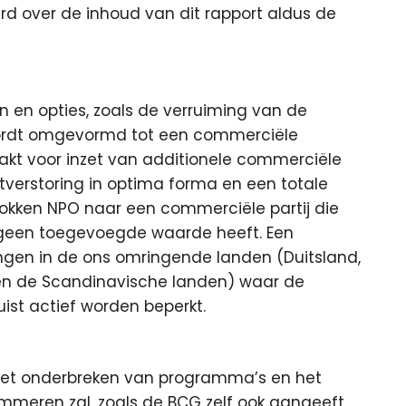
rd over de inhoud van dit rapport aldus de
 en opties, zoals de verruiming van de
wordt omgevormd tot een commerciële
kt voor inzet van additionele commerciële
ktverstoring in optima forma en een totale
kken NPO naar een commerciële partij die
geen toegevoegde waarde heeft. Een
ngen in de ons omringende landen (Duitsland,
ijk en de Scandinavische landen) waar de
ist actief worden beperkt.
 het onderbreken van programma’s en het
mmeren zal, zoals de BCG zelf ook aangeeft,