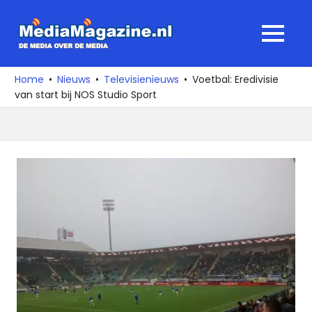
Ga
naar
MediaMagaz
MENU
de
De
inhoud
media
Home
Nieuws
Televisienieuws
Voetbal: Eredivisie
over
van start bij NOS Studio Sport
de
media