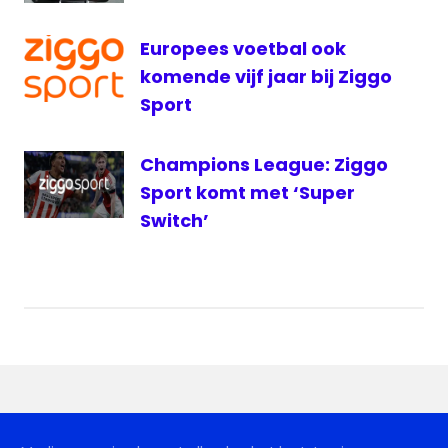
PSV live
PSV
Europees voetbal ook
PSV
komende vijf jaar bij Ziggo
live
Sport
Radio
radio
Champions League: Ziggo
1
Sport komt met ‘Super
Veronica
Switch’