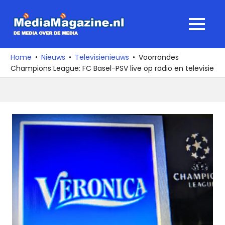
Ga
naar
MediaMagaz
MENU
de
De
inhoud
media
Home
Nieuws
Televisienieuws
Voorrondes
over
Champions League: FC Basel-PSV live op radio en televisie
de
media