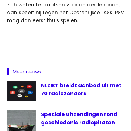
zich weten te plaatsen voor de derde ronde,
dan speelt hij tegen het Oostenrijkse LASK. PSV
mag dan eerst thuis spelen.
Champions
League
FC
Basel
FC
Meer nieuws...
Basel-
PSV
NLZIET breidt aanbod uit met
live
70 radiozenders
PSV
Livestream
PSV
Speciale uitzendingen rond
Manchester
geschiedenis radiopiraten
United -