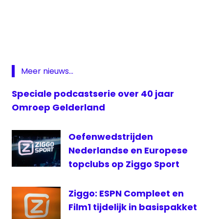
Ajax
Ajax
live
Ajax-
Vitesse
Meer nieuws...
bekefinale
Speciale podcastserie over 40 jaar
ESPN
Omroep Gelderland
FOX
Langs
de
Oefenwedstrijden
Lijn
Nederlandse en Europese
live
topclubs op Ziggo Sport
Ajax
livestream
Ziggo: ESPN Compleet en
bekerfinale
Film1 tijdelijk in basispakket
Omroep