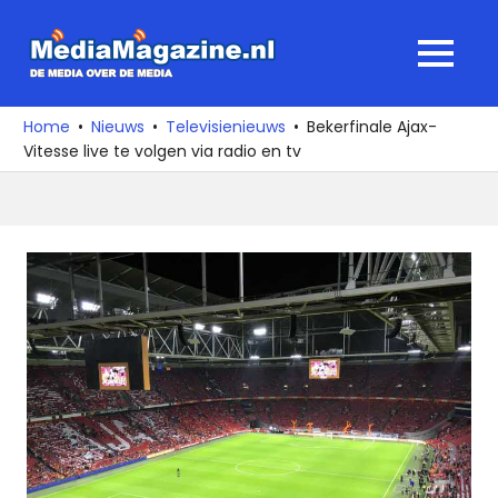
Ga
naar
MediaMagaz
MENU
de
De
inhoud
media
Home
Nieuws
Televisienieuws
Bekerfinale Ajax-
over
Vitesse live te volgen via radio en tv
de
media