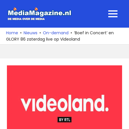
Ga
naar
MediaMagaz
MENU
de
De
inhoud
media
Home
Nieuws
On-demand
‘Boef in Concert’ en
over
GLORY 86 zaterdag live op Videoland
de
media