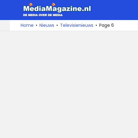
MediaMa
De
Ga
Home
Nieuws
Televisienieuws
Page 6
media
naar
over
de
de
inhoud
media