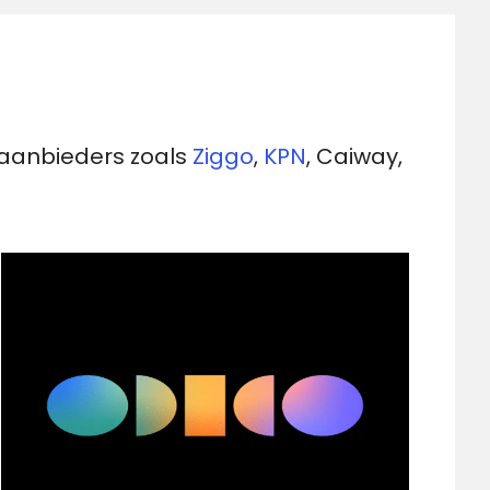
e-aanbieders zoals
Ziggo
,
KPN
, Caiway,