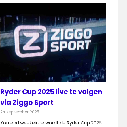
Ryder Cup 2025 live te volgen
via Ziggo Sport
24 september 2025
Redactie
Televisienieuws
Komend weekeinde wordt de Ryder Cup 2025