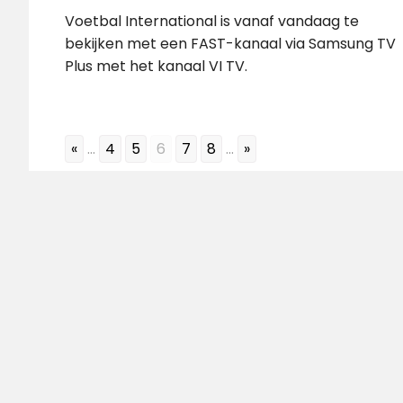
Voetbal International is vanaf vandaag te
bekijken met een FAST-kanaal via Samsung TV
Plus met het kanaal VI TV.
«
...
4
5
6
7
8
...
»