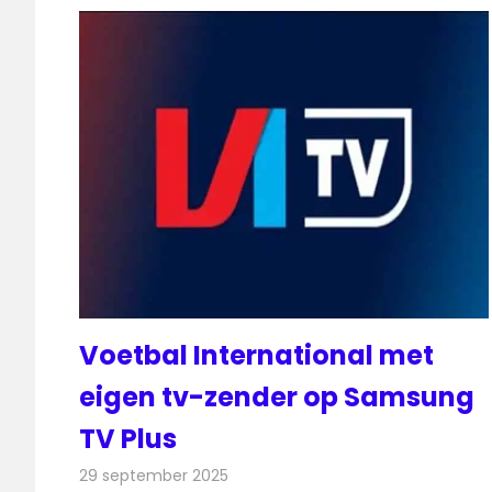
Voetbal International met
eigen tv-zender op Samsung
TV Plus
29 september 2025
Redactie
Televisienieuws