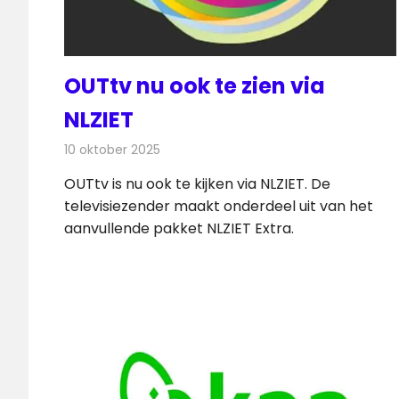
OUTtv nu ook te zien via
NLZIET
10 oktober 2025
Redactie
Televisienieuws
OUTtv is nu ook te kijken via NLZIET. De
televisiezender maakt onderdeel uit van het
aanvullende pakket NLZIET Extra.