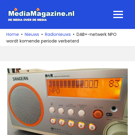
Ga
naar
MediaMagaz
MENU
de
De
inhoud
media
Home
Nieuws
Radionieuws
DAB+-netwerk NPO
over
wordt komende periode verbeterd
de
media