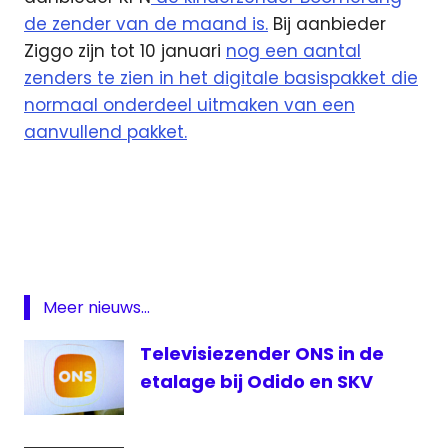
de zender van de maand is.
Bij aanbieder
Ziggo zijn tot 10 januari
nog een aantal
zenders te zien in het digitale basispakket die
normaal onderdeel uitmaken van een
aanvullend pakket.
Kabelnoord
OutTV
SKV
SlamTV
Meer nieuws...
Stingray
Classica
Televisiezender ONS in de
T-
etalage bij Odido en SKV
Mobile