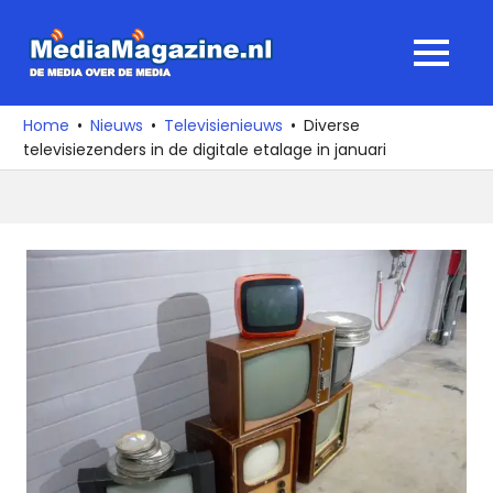
Ga
naar
MediaMagaz
MENU
de
De
inhoud
media
Home
Nieuws
Televisienieuws
Diverse
over
televisiezenders in de digitale etalage in januari
de
media